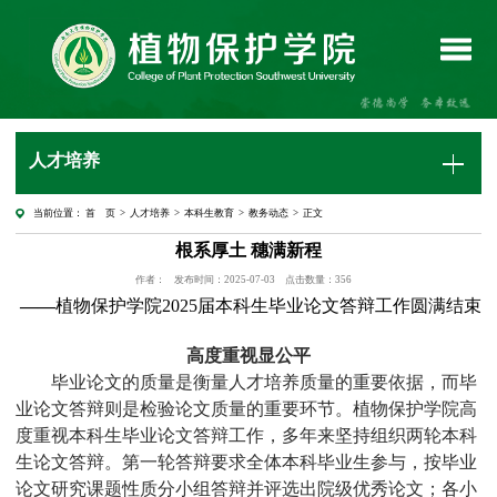
人才培养
当前位置：
首 页
>
人才培养
>
本科生教育
>
教务动态
> 正文
根系厚土 穗满新程
作者：
发布时间：2025-07-03
点击数量：
356
——
植物保护学院
202
5
届本科生毕业论文答辩工作圆满结束
高度重视显公平
毕业论文的质量是衡量人才培养质量的重要依据，而毕
业论文答辩则是检验论文质量的重要环节。植物保护学院高
度重视本科生毕业论文答辩工作，多年来坚持组织两轮本科
生论文答辩。
第一轮答辩要求全体本科毕业生参与，
按毕业
论文研究课题性质
分小组
答辩并
评选出院级优秀论文
；
各小