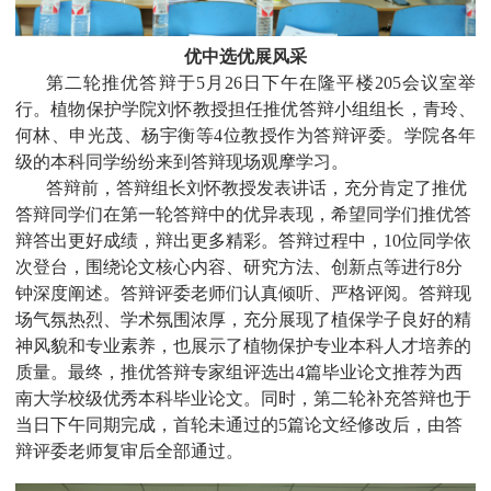
优中选优展风采
第二轮推优答辩于
5
月
26
日
下午
在隆平楼
205
会议室举
行。植物保护学院刘怀教授担任
推优
答辩
小组
组长，青玲、
何林、申光茂、杨宇衡等
4
位教授作为答辩评委。学院各年
级的本科同学纷纷来到答辩现场观摩学习。
答辩前，
答辩组长
刘怀
教授
发表讲话，充分肯定了推优
答辩同学们在第一轮答辩中的优异表现，希望同学们推优答
辩答出更好成绩，辩出更多精彩。答辩过程中，
10
位同学依
次登台，围绕论文核心内容、研究方法、创新点等进行
8
分
钟深度阐述。答辩评委老师们认真倾听、严格评阅。答辩现
场气氛热烈、学术氛围浓厚，充分展现了植保学子良好的精
神风貌和专业素养，也展示了植物保护专业本科人才培养的
质量。最终，推优答辩专家组评选出
4
篇毕业论文推荐为西
南大学校级优秀本科毕业论文。同时，第二轮补充答辩也于
当日下午同期完成，首轮未通过的
5
篇论文经修改后，由答
辩
评委
老师复审后全部通过。