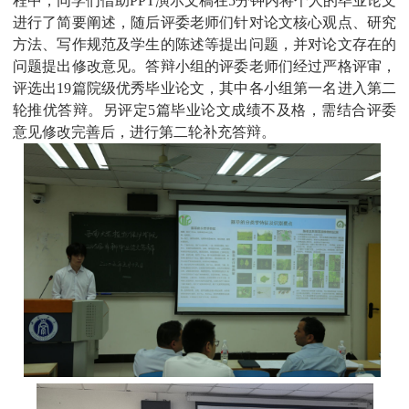
程中，同学们借助
PPT
演示文稿在
5
分钟内将个人的毕业论文
进行了简要阐述，随后评委老师们针对论文核心观点、研究
方法、写作规范及学生的陈述等提出问题，并对论文存在的
问题提出修改意见。答辩小组的评委老师们经过严格评审，
评选出
19
篇院级优秀毕业论文，其中各小组第一名进入第二
轮推优答辩。另评定
5
篇毕业论文成绩不及格，需结合评委
意见修改完善后，进行第二轮补充答辩。