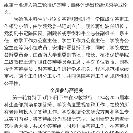
组第一名进入第二轮
推优
答辩，最终评选出校级优秀毕业论
文。
为确保本科生毕业论文答辩顺利进行，学院成立答辩工
作领导小组，由学院党委书记刘立广、院长蒋红波任组长，
党委副书记陈园园、副院长杨宇衡和牛金志任副组长，系主
任、教学工作办公室主任、学生工作办公室主任、学院办公
室主任等为小组成员，安排部署答辩工作。同时，学院成立
答辩委员会，由西南大学党委
副书记
、校长、植物保护学院
二级教授王进军担任答辩委员会主席，学院多位教授、副教
授为答辩委员，对答辩工作进行学术把关、程序规范和成绩
审核。两个工作组分工协作，共同保障答辩工作的规范性和
公平性。
全员参与严把关
第一轮答辩于
5
月
16
日
下午
在
32
教举行
，
134
名
2025
届本
科生全部到场参
加答辩
。学院高度重视答辩工作，在校的所
有老师均投入了答辩工作。学院根据论文研究方向和学生专
业实习内容，将答辩组分为基础研究型、应用研究及调查研
究型两大类，共
10
个答辩组，同步开展答辩工作。在答辩过