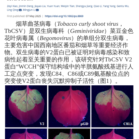
烟草曲茎病毒（
T
obacco curly shoot virus
，
TbCSV）是双生病毒科（
Geminiviridae
）菜豆金色
花叶病毒属（
Begomovirus
）的单组分双生病毒，
主要危害中国西南地区番茄和烟草等重要经济作
物。双生病毒的V2蛋白已被证明对病毒感染和致
病性起着至关重要的作用，该研究针对TbCSV V2
蛋白“WCCH”保守结构域中的半胱氨酸残基进行人
工定点突变，发现C84、C86或C89氨基酸位点的
突变使V2蛋白丧失沉默抑制子活性（图1）。