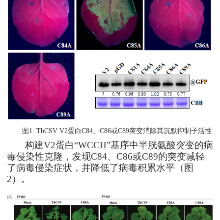
图1. TbCSV V2蛋白C84、C86或C89突变消除其沉默抑制子活性
构建
V2
蛋白“
WCCH
”基序中半胱氨酸突变的
病
毒侵染性克隆，发现
C84
、
C86
或
C89
的突变减
轻
了病毒
侵染
症
状，并降低了病毒积累水平
（图
2
）
。