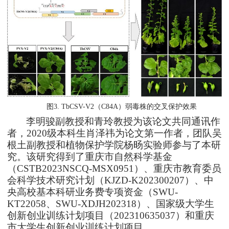
图
3
. TbCSV-V2
（
C84A
）
弱毒株的交叉保护效果
李明骏副教授和青玲教授为
该
论文
共同
通讯作
者，2020级本科生
肖泽祎为论文第一作者
，团队吴
根土副教授和植物保护学院杨旸实验师参与了本研
究
。该研究得到了重庆市自然科学基金
（CSTB2023NSCQ-MSX0951）、重庆市教育委员
会科学技术研究计划（KJZD-K202300207）、中
央高校基本科研业务费专项资金（SWU-
KT22058、SWU-XDJH202318）、国家
级
大学生
创新创业训练计划项目
（202310635037）和重庆
市大学生创新创业
训练计划项目