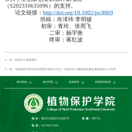
（S202310635096）的支持。
论文链接：
http://doi.org/10.1002/ps.8869
供稿：肖泽祎 李明骏
初审：青玲、张周飞
二审：杨宇衡
终审：蒋红波
上一条：根系厚土 穗满新程
下一条：“植物保护学院本科教育教学思想大讨论”--专题培训 AI赋能课程建设 数智助推人才培养
党委组织部
农学与生物科技学院
中国农业大学
中国农业科学院植物保护研究所
校内机构
党委宣传部
浙江大学
园艺园林学院
发展规划与学科建设部
西北农林科技大学
校内学院
中国科学院植物研究所
生命科学学院
南京农业大学
人力资源部
生物技术学院
其他高校
中国科学院
华中农业大学
本科生院
资源环境学院
中国农业科学院
研究生院
华南农业大学
其他研究机构
科学技术发展研究院
重庆市农业科学院
山西农业大学
社
江
地 址：
重庆市北碚区天生路2号
邮 编：
400715
电 话：
023-68251269