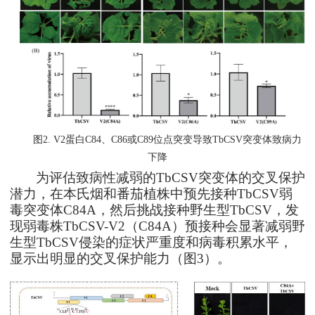
图2. V2蛋白C84、C86或C89位点突变导致TbCSV突变体致病力
下降
为评估致病性减弱的
TbCSV
突变体的交叉保护
潜力，在本氏烟和番茄
植株
中预先接种
TbCSV
弱
毒
突变体
C84A
，然后挑战接种野生型
TbCSV
，发
现
弱毒株
TbCSV-V2
（
C84A
）
预接种会显著减弱
野
生型
TbCSV
侵染的症状严重度和病毒积累水平，
显示出明显的
交叉保护
能力
（图
3
）。