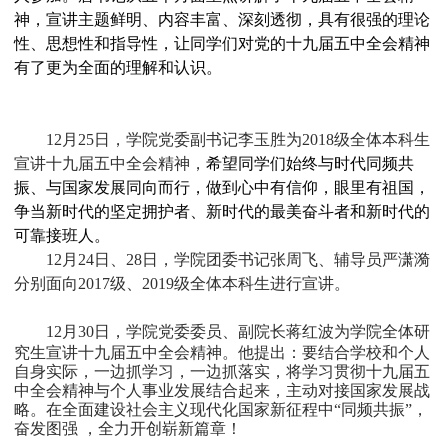
神，宣讲主题鲜明、内容丰富、深刻透彻，具有很强的理论
性、思想性和指导性，让同学们对党的十九届五中全会精神
有了更为全面的理解和认识。
12
月
25日
，学院党委副书记李玉胜为
20
18级
全体
本科生
宣讲十九届五中全会精神，
希望同学们始终与时代同频共
振、与国家发展同向而行，做到心中有信仰，眼里有祖国，
争当新时代的坚定拥护者、新时代的最美奋斗者和新时代的
可靠接班人。
12月24日
、
28日
，学院团委书记张周飞、辅导员严潇漪
分别面向
2017级、
2019级
全体
本科生
进行宣讲。
12月30日，学院党委委员、副院长蒋红波为学院全体研
究生宣讲十九届五中全会精神。他提出：要结合学校和个人
自身实际，一边抓学习，一边抓落实，将学习贯彻十九届五
中全会精神与个人事业发展结合起来，主动对接国家发展战
略。在全面建设社会主义现代化国家新征程中“同频共振”，
奋发图强 ，全力开创崭新篇章！