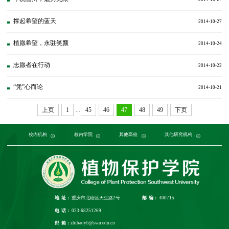
撑起希望的蓝天
2014-10-27
植愿希望，永驻笑颜
2014-10-24
志愿者在行动
2014-10-22
“凭”心而论
2014-10-21
...
上页
1
45
46
47
48
49
下页
党委组织部
农学与生物科技学院
中国农业大学
中国农业科学院植物保护研究所
校内机构
党委宣传部
浙江大学
园艺园林学院
发展规划与学科建设部
西北农林科技大学
校内学院
中国科学院植物研究所
生命科学学院
南京农业大学
人力资源部
生物技术学院
其他高校
中国科学院
华中农业大学
本科生院
资源环境学院
中国农业科学院
研究生院
华南农业大学
其他研究机构
科学技术发展研究院
重庆市农业科学院
山西农业大学
社
江
地 址：
重庆市北碚区天生路2号
邮 编：
400715
电 话：
023-68251269
邮 箱：
zhibaoyb@swu.edu.cn