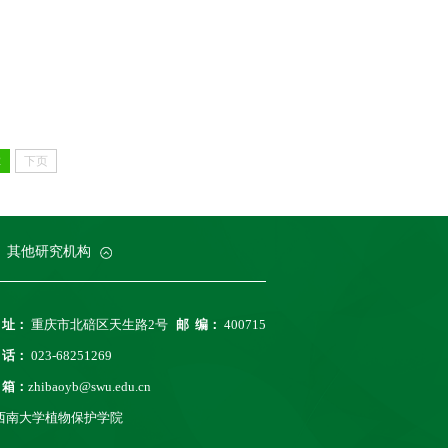
2
下页
科院柑桔研究所
务处
业大学
沈阳农业大学
其他研究机构
 址：
重庆市北碚区天生路2号
邮 编：
400715
 话：
023-68251269
 箱：
zhibaoyb@swu.edu.cn
西南大学植物保护学院