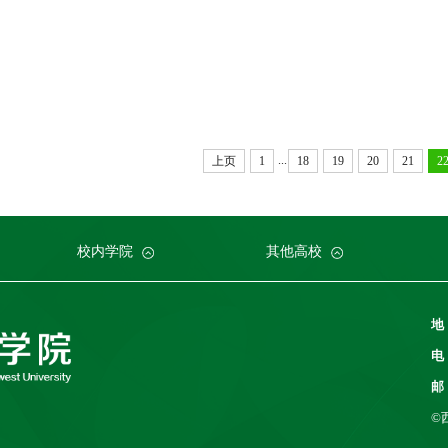
...
上页
1
18
19
20
21
2
科建设部
大学
学院植物研究所
命科学学院
南京农业大学
人力资源部
生物技术学院
中国科学院
华中农业大学
本科生院
资源环境学院
中国农业科学院
研究生院
华南农业大学
科学技术发展研究院
重庆市农业科学院
山西农业大学
中国农
社会服
江西农
校内学院
其他高校
地
电
邮
©