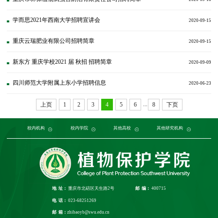
学而思2021年西南大学招聘宣讲会
2020-09-15
重庆云瑞肥业有限公司招聘简章
2020-09-15
新东方 重庆学校2021 届 秋招 招聘简章
2020-09-09
四川师范大学附属上东小学招聘信息
2020-06-23
...
上页
1
2
3
4
5
6
8
下页
党委组织部
农学与生物科技学院
中国农业大学
中国农业科学院植物保护研究所
校内机构
党委宣传部
浙江大学
园艺园林学院
发展规划与学科建设部
西北农林科技大学
校内学院
中国科学院植物研究所
生命科学学院
南京农业大学
人力资源部
生物技术学院
其他高校
中国科学院
华中农业大学
本科生院
资源环境学院
中国农业科学院
研究生院
华南农业大学
其他研究机构
科学技术发展研究院
重庆市农业科学院
山西农业大学
社
江
地 址：
重庆市北碚区天生路2号
邮 编：
400715
电 话：
023-68251269
邮 箱：
zhibaoyb@swu.edu.cn