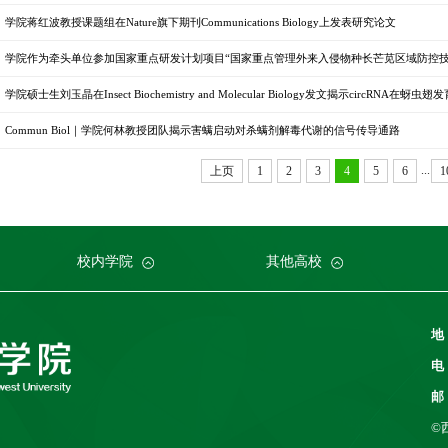
学院蒋红波教授课题组在Nature旗下期刊Communications Biology上发表研究论文
学院作为牵头单位参加国家重点研发计划项目“国家重点管理外来入侵物种长芒苋区域防控技
学院硕士生刘玉晶在Insect Biochemistry and Molecular Biology发文揭示circRNA在
Commun Biol｜学院何林教授团队揭示害螨启动对杀螨剂解毒代谢的信号传导通路
...
上页
1
2
3
4
5
6
1
科建设部
大学
学院植物研究所
命科学学院
南京农业大学
人力资源部
生物技术学院
中国科学院
华中农业大学
本科生院
资源环境学院
中国农业科学院
研究生院
华南农业大学
科学技术发展研究院
重庆市农业科学院
山西农业大学
中国农
社会服
江西农
校内学院
其他高校
地
电
邮
©