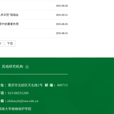
2025-09-28
术示范”现场会
2025-09-15
蚜虫翅发育中的重要作用
2025-08-26
2025-08-25
0
下页
科院柑桔研究所
务处
业大学
沈阳农业大学
其他研究机构
 址：
重庆市北碚区天生路2号
邮 编：
400715
 话：
023-68251269
 箱：
zhibaoyb@swu.edu.cn
西南大学植物保护学院