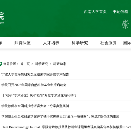
西南大学首页
书记信箱
作
师资队伍
人才培养
科学研究
社会服务
国际
当前位置：
首 页
>
科学研究
>
科研动态
宁波大学黄海剑研究员应邀来学院开展学术报告
学院召开2026年国家自然科学基金申报启动会
【“植研”学术沙龙】9月“植研”月度学术沙龙顺利举行
学院教师在全国科技特派员大会上分享典型案例
学院博士生吴双雄成功破译了橘小实蝇基因组“最后一块拼图”：完成Y染色体的组装
Plant Biotechnology Journal | 学院青玲教授团队孙新华课题组发现真菌富含半胱氨酸蛋白S