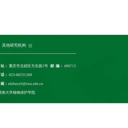
科院柑桔研究所
务处
业大学
沈阳农业大学
其他研究机构
 址：
重庆市北碚区天生路2号
邮 编：
400715
 话：
023-68251269
 箱：
zhibaoyb@swu.edu.cn
西南大学植物保护学院