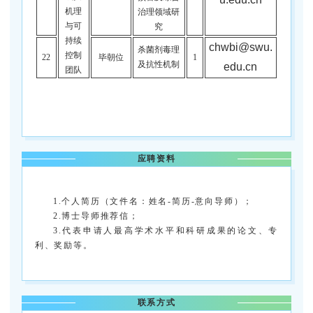
机理
治理领域研
与可
究
持续
chwbi@swu.
杀菌剂毒理
控制
22
毕朝位
1
及抗性机制
edu.cn
团队
应聘资料
1.个人简历（文件名：姓名-简历-意向导师）；
2.博士导师推荐信；
3.代表申请人最高学术水平和科研成果的论文、专
利、奖励等。
联系方式