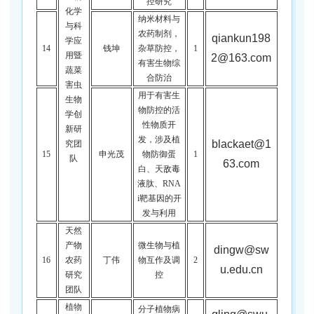
控研究
化学
纳米材料与
与科
农药制剂，
qiankun198
学应
14
钱坤
杂草防控，
1
用暨
2@163.com
有害生物综
蔬菜
合防治
害虫
用于有害生
生物
物防控的活
学创
性物质开
新研
发，涉及植
blackaet@1
究团
15
申光茂
物防御蛋
1
队
63.com
白、天敌毒
液肽、
RNA
i靶基因的开
发与利用
天然
产物
微生物与植
dingw@sw
16
农药
丁伟
物互作及调
2
u.edu.cn
研究
控
团队
植物
分子植物病