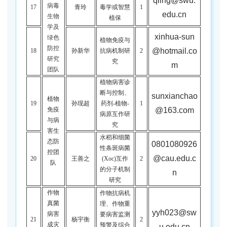
qling@swu.
病毒
17
青玲
毒学或智慧
1
edu.cn
生物
植保
学及
xinhua-sun
绿色
植物免疫与
防控
@hotmail.co
18
孙新华
抗病机制研
2
研究
究
m
团队
植物病害诊
断与控制、
sunxianchao
植物
19
孙现超
药剂
-植物-
1
@163.com
免疫
病原互作研
与病
究
害生
水稻和细菌
态防
0801080926
性条斑病菌
控团
@cau.edu.c
20
王善之
(Xoc)互作
2
队
的分子机制
n
研究
作物
作物抗病机
真菌
理、作物重
yyh023@sw
病害
要病害监测
21
杨宇衡
2
成灾
预警及综合
u.edu.cn