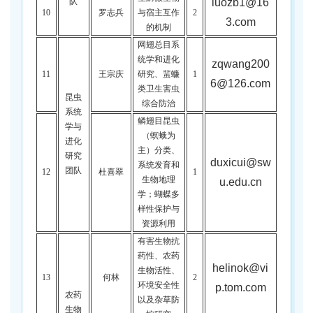
luozb1@16
队
10
罗志兵
与宿主互作
2
3.com
的机制
网翅总目系
统学和进化
zqwang200
11
王宗庆
研究、蜚蠊
1
6@126.com
类卫生害虫
昆虫
综合防治
系统
鳞翅目昆虫
学与
（螟蛾为
进化
主）分类、
研究
duxicui@sw
系统发育和
团队
12
杜喜翠
1
生物地理
u.edu.cn
学；蝴蝶多
样性保护与
资源利用
有害生物抗
药性、农药
helinok@vi
生物活性、
13
何林
2
环境安全性
p.tom.com
农药
以及杂草防
生物