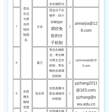
虫生物防治
昆虫
昆虫分子生
生态
物学：桔小
与害
tppc
实蝇
aimarjia@12
虫持
7
王佳
1
调控免
续控
6.com
制团
疫的分
队
子机制
害虫生物防
治：寄生蜂
cymoseapl@16
与寄主互作
8
庞兰
1
机制，寄生
3.com
蜂的生殖调
控机制
yjzhang2011
生防真菌与
@163.com;
生防
9
张永军
昆虫/植物互
1
yjzhang@s
微生
作机制
物研
wu.edu.cn
究团
生防微生物