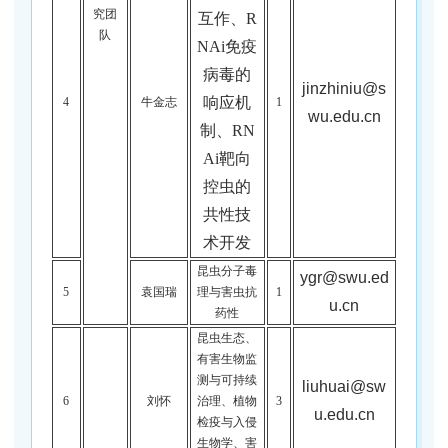
究团
互作、R
队
NAi免疫
病毒的
jinzhiniu@s
响应机
4
牛金志
1
wu.edu.cn
制、RN
Ai靶向
控虫的
共性技
术开发
昆虫分子毒
ygr@swu.ed
5
袁国瑞
理与害虫抗
1
u.cn
药性
昆虫生态、
有害生物监
测与可持续
liuhuai@sw
6
刘怀
治理、植物
3
u.edu.cn
检疫与入侵
生物学、害