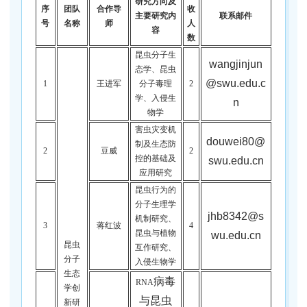
研究方向及
序
团队
合作导
收
主要研究内
联系邮件
号
名称
师
人
容
数
昆虫分子生
wangjinjun
态学、昆虫
@swu.edu.c
1
王进军
分子毒理
2
学、入侵生
n
物学
害虫灾变机
douwei80@
制及生态防
2
豆威
2
控的基础及
swu.edu.cn
应用研究
昆虫行为的
分子生理学
jhb8342@s
机制研究、
3
蒋红波
4
昆虫与植物
wu.edu.cn
昆虫
互作研究、
分子
入侵生物学
生态
病毒
RNA
学创
与昆虫
新研