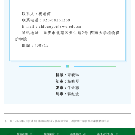
联系人：杨老师
联系电话：023-68251269
E-mail：zhibaoyb@swu.edu.cn
通讯地址：重庆市北碚区天生路2号 西南大学植物保
护学院
邮编：400715
排版：
覃晓琳
初审：
杨晓琴
复审：
牛金志
终审：
蒋红波
下一条：2026年7月普通全日制本科结业证换发毕业证、补授学士学位学生审核名册公示
党委组织部
农学与生物科技学院
中国农业大学
中国农业科学院植物保护研究所
校内机构
党委宣传部
浙江大学
园艺园林学院
发展规划与学科建设部
西北农林科技大学
校内学院
中国科学院植物研究所
生命科学学院
南京农业大学
人力资源部
生物技术学院
其他高校
中国科学院
华中农业大学
本科生院
资源环境学院
中国农业科学院
研究生院
华南农业大学
其他研究机构
科学技术发展研究院
重庆市农业科学院
山西农业大学
社
江