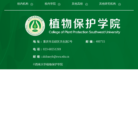
党委组织部
农学与生物科技学院
中国农业大学
中国农业科学院植物保护研究所
校内机构
党委宣传部
浙江大学
园艺园林学院
发展规划与学科建设部
西北农林科技大学
校内学院
中国科学院植物研究所
生命科学学院
南京农业大学
人力资源部
生物技术学院
其他高校
中国科学院
华中农业大学
本科生院
资源环境学院
中国农业科学院
研究生院
华南农业大学
其他研究机构
科学技术发展研究院
重庆市农业科学院
山西农业大学
社
江
地 址：
重庆市北碚区天生路2号
邮 编：
400715
电 话：
023-68251269
邮 箱：
zhibaoyb@swu.edu.cn
©西南大学植物保护学院