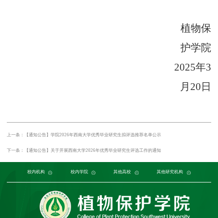
植物保
护学院
2025
年
3
月
20
日
上一条：【通知公告】学院2026年西南大学优秀毕业研究生拟评选推荐名单公示
下一条：【通知公告】关于开展西南大学2026年优秀毕业研究生评选工作的通知
党委组织部
农学与生物科技学院
中国农业大学
中国农业科学院植物保护研究所
校内机构
党委宣传部
浙江大学
园艺园林学院
发展规划与学科建设部
西北农林科技大学
校内学院
中国科学院植物研究所
生命科学学院
南京农业大学
人力资源部
生物技术学院
其他高校
中国科学院
华中农业大学
本科生院
资源环境学院
中国农业科学院
研究生院
华南农业大学
其他研究机构
科学技术发展研究院
重庆市农业科学院
山西农业大学
社
江