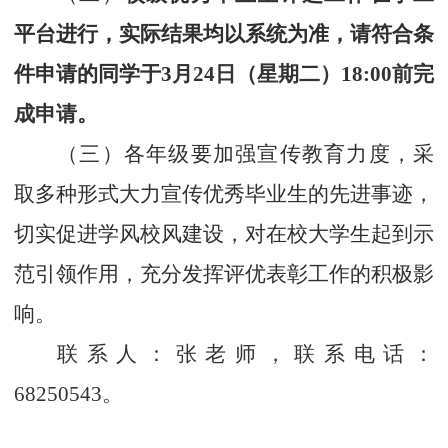
平台进行，实际结果均以系统为准
，
请符合条
件申请的同学于
3
月
24
日（星期
二
）
18:00
前
完
成申请
。
（三）各
年级
要加强宣传教育力度，采
取多种形式大力宣传优秀毕业生的先进事迹，
切实促进学风校风建设，对在校大学生起到示
范引领作用，充分发挥评优表彰工作的积极影
响。
联系人：
张老师
，联系电话：
68
250543
。