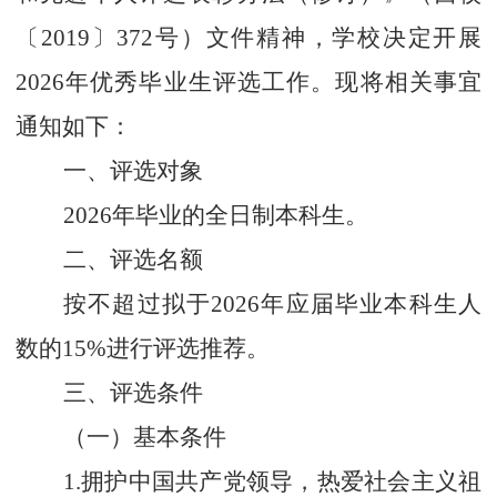
〔
20
19
〕
372
号）文件精神，学校决定开展
202
6
年优秀毕业生评选工作。现将相关事宜
通知如下：
一、评选对象
2
02
6
年毕业的全日制本科生。
二、评选名额
按不超过拟于
202
6
年应届毕业本科生人
数的
15%
进行评选推荐。
三、评选条件
（一）基本条件
1.
拥护中国共产党领导，热爱社会主义祖