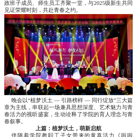
政班子成员、师生员工齐聚一堂，与2025级新生共同
见证荣耀时刻，共赴青春之约。
晚会以“植梦沃土 — 引路榜样 — 同行绽放”三大篇
章为主线，串联起一场兼具思想深度、艺术魅力与青
春活力的视听盛宴，生动诠释了学院的育人理念与青
春叙事。
上篇：植梦沃土，萌新启航
伴随着学院教职工子女带来的童真活力《啦啦