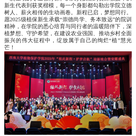
新生代表到获奖楷模，每一个身影都勾勒出学院立德
树人、薪火相传的生动画卷。新程已启，梦想同行。
愿2025级植保新生承载“崇德尚学、务本致远”的院训
精神，在学院的悉心培育与同行者的温暖陪伴下，深
植梦想、守护希望，在建设农业强国、推动乡村全面
振兴的伟大征程中，绽放属于自己的绚烂“植”慧光
芒！