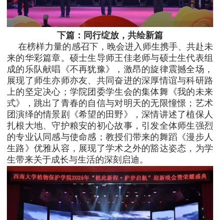
下篇：同行绽放，共绘新篇
在榜样力量的感召下，晚会进入师生携手、共赴未
来的华彩篇章。硕士生导师王佳老师与硕士生代表组
成的乐队献唱《不再犹豫》，激昂的旋律震撼全场，
展现了师生亦师亦友、共同奋进的深厚情谊与科研路
上的坚定决心；学院团委学生会的集体舞《我的未来
式》，跳出了青春的自信与对明天的无限憧憬；艺术
团演绎的情景剧《希望的田野》，深情讲述了植保人
扎根大地、守护粮安的初心故事，引发全体师生强烈
的专业认同感与使命感；教授们带来的舞蹈《漫步人
生路》优雅从容，展现了学术之外的豁达姿态，为学
生带来关于成长与生活的深刻启迪。