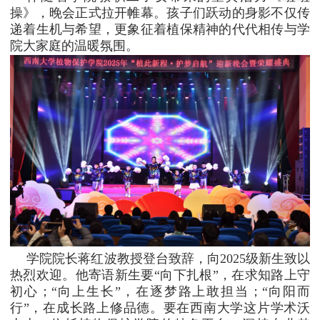
操》，晚会正式拉开帷幕。孩子们跃动的身影不仅传
递着生机与希望，更象征着植保精神的代代相传与学
院大家庭的温暖氛围。
学院院长蒋红波教授登台致辞，向2025级新生致以
热烈欢迎。他寄语新生要“向下扎根”，在求知路上守
初心；“向上生长”，在逐梦路上敢担当；“向阳而
行”，在成长路上修品德。要在西南大学这片学术沃