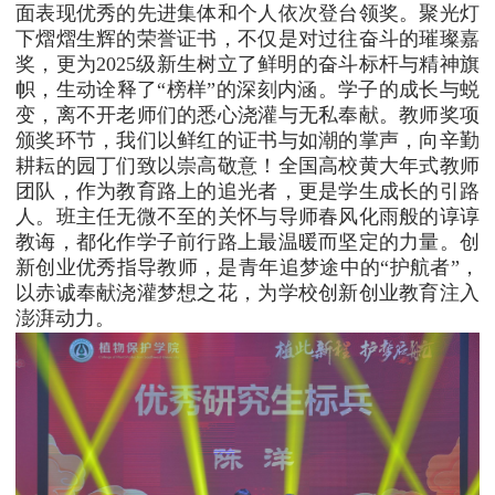
面表现优秀的先进集体和个人依次登台领奖。聚光灯
下熠熠生辉的荣誉证书，不仅是对过往奋斗的璀璨嘉
奖，更为2025级新生树立了鲜明的奋斗标杆与精神旗
帜，生动诠释了“榜样”的深刻内涵。学子的成长与蜕
变，离不开老师们的悉心浇灌与无私奉献。教师奖项
颁奖环节，我们以鲜红的证书与如潮的掌声，向辛勤
耕耘的园丁们致以崇高敬意！全国高校黄大年式教师
团队，作为教育路上的追光者，更是学生成长的引路
人。班主任无微不至的关怀与导师春风化雨般的谆谆
教诲，都化作学子前行路上最温暖而坚定的力量。创
新创业优秀指导教师，是青年追梦途中的“护航者”，
以赤诚奉献浇灌梦想之花，为学校创新创业教育注入
澎湃动力。