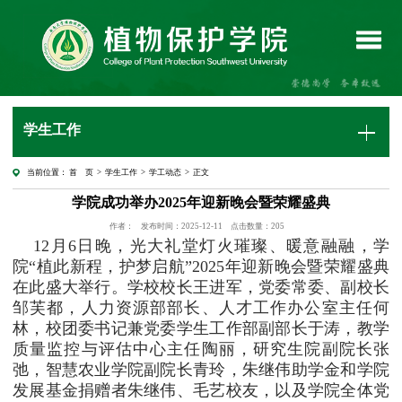
学生工作
当前位置：
首 页
>
学生工作
>
学工动态
> 正文
学院成功举办2025年迎新晚会暨荣耀盛典
作者：
发布时间：2025-12-11
点击数量：
205
12月6日晚，光大礼堂灯火璀璨、暖意融融，学
院“植此新程，护梦启航”2025年迎新晚会暨荣耀盛典
在此盛大举行。学校校长王进军，党委常委、副校长
邹芙都，人力资源部部长、人才工作办公室主任何
林，校团委书记兼党委学生工作部副部长于涛，教学
质量监控与评估中心主任陶丽，研究生院副院长张
弛，智慧农业学院副院长青玲，朱继伟助学金和学院
发展基金捐赠者朱继伟、毛艺校友，以及学院全体党