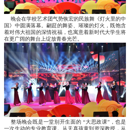
晚会在学校艺术团气势恢宏的民族舞《灯火里的中
国》中圆满落幕。翩跹的舞姿、璀璨的灯火，既饱含
着对伟大祖国的深情祝福，也寓意着新时代大学生将
在更广阔的舞台上绽放青春光芒。
整场晚会既是一堂别开生面的 “大思政课”，也是
一次生动的专业教育课。从天真孩童到资深教授，从