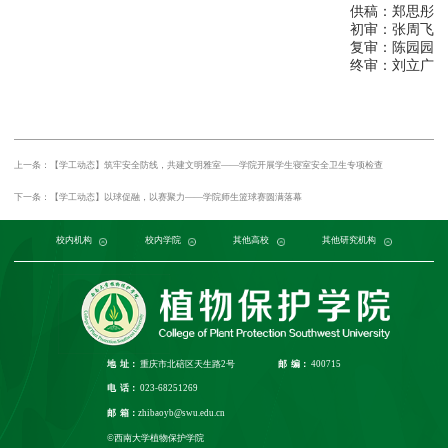
供稿：郑思彤
初审：张周飞
复审：陈园园
终审：刘立广
上一条：【学工动态】筑牢安全防线，共建文明雅室——学院开展学生寝室安全卫生专项检查
下一条：【学工动态】以球促融，以赛聚力——学院师生篮球赛圆满落幕
党委组织部
农学与生物科技学院
中国农业大学
中国农业科学院植物保护研究所
校内机构
党委宣传部
浙江大学
园艺园林学院
发展规划与学科建设部
西北农林科技大学
校内学院
中国科学院植物研究所
生命科学学院
南京农业大学
人力资源部
生物技术学院
其他高校
中国科学院
华中农业大学
本科生院
资源环境学院
中国农业科学院
研究生院
华南农业大学
其他研究机构
科学技术发展研究院
重庆市农业科学院
山西农业大学
社
江
地 址：
重庆市北碚区天生路2号
邮 编：
400715
电 话：
023-68251269
邮 箱：
zhibaoyb@swu.edu.cn
©西南大学植物保护学院