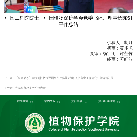
中国工程院院士、中国植物保护学会党委书记、理事长陈剑
平作总结
供稿人：胡月
初审：黄垭飞
复审：杨宇衡、许莹竹
终审：蒋红波
上一条：【科研动态】学院刘怀教授课题组在生防菌-植物-入侵害虫互作研究中取得新进展
下一条：学院举办校友学术报告会
党委组织部
农学与生物科技学院
中国农业大学
中国农业科学院植物保护研究所
校内机构
党委宣传部
浙江大学
园艺园林学院
发展规划与学科建设部
西北农林科技大学
校内学院
中国科学院植物研究所
生命科学学院
南京农业大学
人力资源部
生物技术学院
其他高校
中国科学院
华中农业大学
本科生院
资源环境学院
中国农业科学院
研究生院
华南农业大学
其他研究机构
科学技术发展研究院
重庆市农业科学院
山西农业大学
社
江