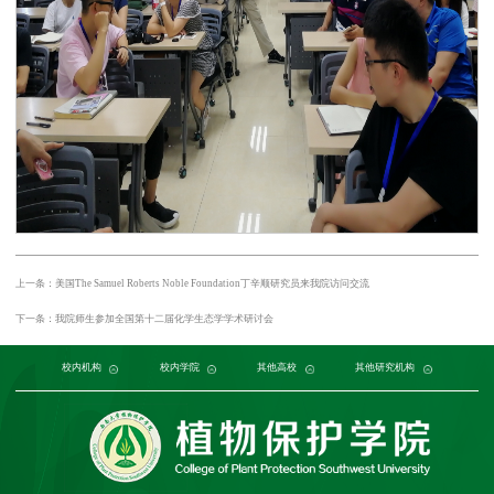
上一条：美国The Samuel Roberts Noble Foundation丁辛顺研究员来我院访问交流
下一条：我院师生参加全国第十二届化学生态学学术研讨会
党委组织部
农学与生物科技学院
中国农业大学
中国农业科学院植物保护研究所
校内机构
党委宣传部
浙江大学
园艺园林学院
发展规划与学科建设部
西北农林科技大学
校内学院
中国科学院植物研究所
生命科学学院
南京农业大学
人力资源部
生物技术学院
其他高校
中国科学院
华中农业大学
本科生院
资源环境学院
中国农业科学院
研究生院
华南农业大学
其他研究机构
科学技术发展研究院
重庆市农业科学院
山西农业大学
社
江