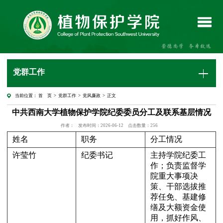
党群工作
当前位置：
首 页
>
党群工作
>
党风廉政
> 正文
中共西南大学植物保护学院纪委委员分工及联系基层情况
作者：
发布时间：2026-06-12
点击数量：
256
姓名
职务
分工情况
许莹竹
纪委书记
主持学院纪委工
作；负责监督学
院重大事项决
策、干部选拔推
荐任免、基建修
缮及大额资金使
用，抓好作风、