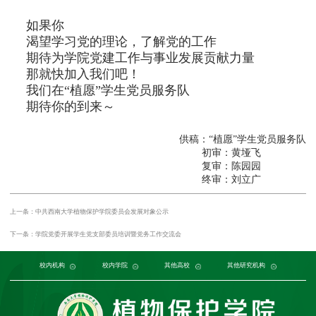
如果你
渴望学习党的理论，了解党的工作
期待为学院党建工作与事业发展贡献力量
那就快加入我们吧！
我们在“植愿”学生党员服务队
期待你的到来～
供稿：“植愿”学生党员服务队
初审：黄垭飞
复审：陈园园
终审：刘立广
上一条：中共西南大学植物保护学院委员会发展对象公示
下一条：学院党委开展学生党支部委员培训暨党务工作交流会
党委组织部
农学与生物科技学院
中国农业大学
中国农业科学院植物保护研究所
党委宣传部
浙江大学
园艺园林学院
发展规划与学科建设部
西北农林科技大学
中国科学院植物研究所
生命科学学院
南京农业大学
人力资源部
生物技术学院
中国科学院
华中农业大学
本科生院
资源环境学院
中国农业科学院
研究生院
华南农业大学
科学技术发展研究院
重庆市农业科学院
山西农业大学
社
江
校内机构
校内学院
其他高校
其他研究机构