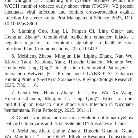
and Mingjun Li*. Mutating the cysteine residues within the
WCCH motif of tobacco curly shoot virus (TbCSV) V2 protein
attenuates viral infection and confers cross-protection against
infection by severe strain. Pest Management Science, 2025, DOI
10.1002/ps.8869.
5. Liuming Guo, Jing Li, Panpan Qi, Ling Qing* and
Hengmu Zhang*. Geminiviral replication enhancer hijacks a
negative regulator of cytokinin signaling to facilitate viral
infection. Plant Communications, 2025, 101413.
6. Meisheng Zhao#, Mingjun Li#, Liping Zhang, Nan Wu,
Xinyue Tang, Xiaolong Yang, Hussein Ghanem, Menglin Wu,
Gentu Wu, Ling Qing*. Insights into Geminiviral Pathogenesis:
Interaction Between βC1 Protein and GLABROUS1 Enhancer
Binding Protein (GeBP) in Solanaceae. Phytopathology Research,
2025, 7:30, 1-16.
7. Gentu Wu, Haolan Zhang, Ji Li, Rui Wu, Xu Wang,
Hussein Ghanem, Mingjun Li, Ling Qing*. Effect of nbe-
miR403-5p on tobacco curly shoot virus infection in Nicotiana
benthamiana. Plant Pathology, 2025, 00:1-11.
8. Genetic variation and molecular evolution of tomato yellow
leaf curl China virus and its betasatellite DNA isolates in China
9. Meisheng Zhao, Liping Zhang, Hussein Ghanem, Gentu
Wu, Mingjun Li*, Ling Qing*. Ethylene Response Transcription