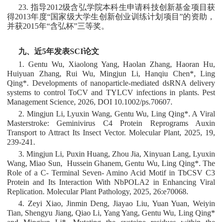
23. 指导2012级含弘学院本科生申请科技创新基金项目获
得2013年度“国家级大学生创新创业训练计划项目”的资助，
并获2015年“含弘杯”三等奖。
九、近
5
年发表
SCI
论文
1. Gentu Wu, Xiaolong Yang, Haolan Zhang, Haoran Hu,
Huiyuan Zhang, Rui Wu, Mingjun Li, Hanqiu Chen*, Ling
Qing*. Developments of nanoparticle-mediated dsRNA delivery
systems to control ToCV and TYLCV infections in plants. Pest
Management Science, 2026, DOI 10.1002/ps.70607.
2. Mingjun Li, Lyuxin Wang, Gentu Wu, Ling Qing*. A Viral
Masterstroke: Geminivirus C4 Protein Reprograms Auxin
Transport to Attract Its Insect Vector. Molecular Plant, 2025, 19,
239-241.
3. Mingjun Li, Puxin Huang, Zhou Jia, Xinyuan Lang, Lyuxin
Wang, Miao Sun, Hussein Ghanem, Gentu Wu, Ling Qing*. The
Role of a C- Terminal Seven- Amino Acid Motif in TbCSV C3
Protein and Its Interaction With NbPOLA2 in Enhancing Viral
Replication. Molecular Plant Pathology, 2025, 26:e70068.
4. Zeyi Xiao, Jinmin Deng, Jiayao Liu, Yuan Yuan, Weiyin
Tian, Shengyu Jiang, Qiao Li, Yang Yang, Gentu Wu, Ling Qing*