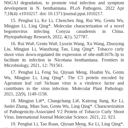
NbGAI degradation, to promote viral infection and symptom
development in N. benthamiana. PLoS Pathogens. 2022 Apr
7;18(4): e1010217. doi: 10.1371/journal.ppat.1010217.
15. Pengbai Li, Ke Li, Chenchen Jing, Rui Wu, Gentu Wu,
Mingjun Li, Ling Qing*. Molecular characterization of a novel
begomovirus infecting Conyza canadensis in China.
Phytopathology Research, 2022, 4(1), 527787.
16. Rui Wu#, Gentu Wu#, Lyuxin Wang, Xu Wang, Zhuoying
Liu, Mingjun Li, Wanzhong Tan, Ling Qing*. Tobacco curly
shoot virus down-regulated the expression of nbe-miR167b-3p to
facilitate its infection in Nicotiana benthamiana. Frontiers in
Microbiology, 2021, 12: 791561.
17. Pengbai Li, Feng Su, Qiyuan Meng, Huabin Yu, Gentu
Wu, Mingjun Li, Ling Qing*. The C5 protein encoded by
Ageratum leaf curl Sichuan virus is a virulence factor and
contributes to the virus infection. Molecular Plant Pathology.
2021, 22(9), 1149-1158.
18. Mingjun Li#*, Changchang Li#, Kairong Jiang, Ke Li,
Junlei Zhang, Miao Sun, Gentu Wu, Ling Qing*. Characterization
of Pathogenicity-Associated V2 Protein of Tobacco Curly Shoot
Virus. International Journal Molecular Science. 2021, 22, 923.
19. Pengbai Li, Tao Ruan, Qiyuan Meng, Ke Li, Ling Qing*.