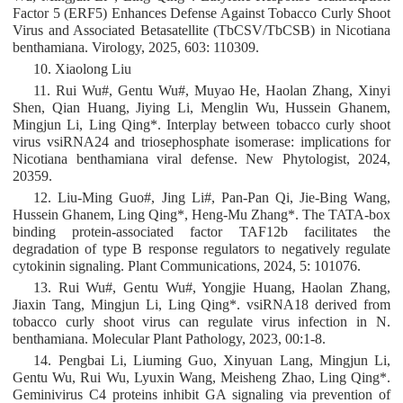
Factor 5 (ERF5) Enhances Defense Against Tobacco Curly Shoot
Virus and Associated Betasatellite (TbCSV/TbCSB) in Nicotiana
benthamiana. Virology, 2025, 603: 110309.
10. Xiaolong Liu
11. Rui Wu#, Gentu Wu#, Muyao He, Haolan Zhang, Xinyi
Shen, Qian Huang, Jiying Li, Menglin Wu, Hussein Ghanem,
Mingjun Li, Ling Qing*. Interplay between tobacco curly shoot
virus vsiRNA24 and triosephosphate isomerase: implications for
Nicotiana benthamiana viral defense. New Phytologist, 2024,
20359.
12. Liu-Ming Guo#, Jing Li#, Pan-Pan Qi, Jie-Bing Wang,
Hussein Ghanem, Ling Qing*, Heng-Mu Zhang*. The TATA-box
binding protein-associated factor TAF12b facilitates the
degradation of type B response regulators to negatively regulate
cytokinin signaling. Plant Communications, 2024, 5: 101076.
13. Rui Wu#, Gentu Wu#, Yongjie Huang, Haolan Zhang,
Jiaxin Tang, Mingjun Li, Ling Qing*. vsiRNA18 derived from
tobacco curly shoot virus can regulate virus infection in N.
benthamiana. Molecular Plant Pathology, 2023, 00:1-8.
14. Pengbai Li, Liuming Guo, Xinyuan Lang, Mingjun Li,
Gentu Wu, Rui Wu, Lyuxin Wang, Meisheng Zhao, Ling Qing*.
Geminivirus C4 proteins inhibit GA signaling via prevention of