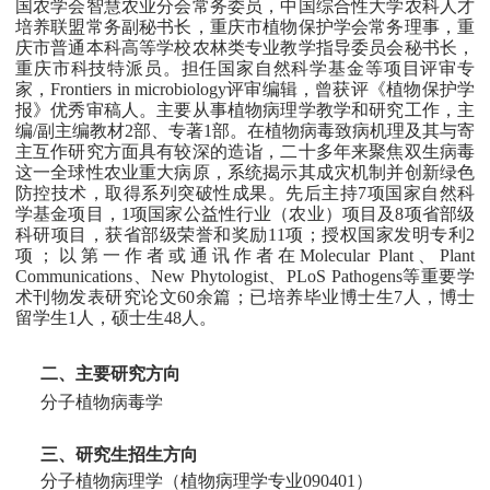
国农学会智慧农业分会常务委员，中国综合性大学农科人才
培养联盟常务副秘书长，重庆市植物保护学会常务理事，重
庆市普通本科高等学校农林类专业教学指导委员会秘书长，
重庆市科技特派员。担任国家自然科学基金等项目评审专
家，Frontiers in microbiology评审编辑，曾获评《植物保护学
报》优秀审稿人。主要从事植物病理学教学和研究工作，主
编/副主编教材2部、专著1部。在植物病毒致病机理及其与寄
主互作研究方面具有较深的造诣，二十多年来聚焦双生病毒
这一全球性农业重大病原，系统揭示其成灾机制并创新绿色
防控技术，取得系列突破性成果。先后主持7项国家自然科
学基金项目，1项国家公益性行业（农业）项目及8项省部级
科研项目，获省部级荣誉和奖励11项；授权国家发明专利2
项；以第一作者或通讯作者在Molecular Plant、Plant
Communications、New Phytologist、PLoS Pathogens等重要学
术刊物发表研究论文60余篇；已培养毕业博士生7人，博士
留学生1人，硕士生48人。
二
、
主要研究方向
分子植物病毒学
三、研究生招生方向
分子植物病理学（植物病理学专业090401）