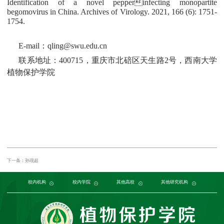
Identification of a novel pepperinfecting monopartite
begomovirus in China. Archives of Virology. 2021, 166 (6): 1751-
1754.
E-mail：
qling@swu.edu.cn
联系地址：400715，重庆市北碚区天生路2号，西南大学
植物保护学院
下一条：孙现超
党委组织部
农学与生物科技学院
中国农业大学
中国农业科学院植物保护研究所
校内机构
党委宣传部
浙江大学
园艺园林学院
发展规划与学科建设部
西北农林科技大学
校内学院
中国科学院植物研究所
生命科学学院
南京农业大学
人力资源部
生物技术学院
其他高校
中国科学院
华中农业大学
本科生院
资源环境学院
中国农业科学院
研究生院
华南农业大学
其他研究机构
科学技术发展研究院
重庆市农业科学院
山西农业大学
社
江