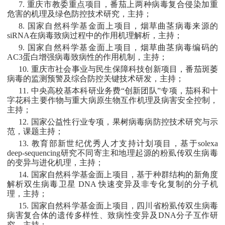
7. 重庆市教委重点项目，番茄上两种病毒复合侵染加重
危害的机理及绿色防控技术研究，主持；
8. 国家自然科学基金面上项目，烟草曲茎病毒来源的
siRNA在病毒致病过程中的作用机理解析，主持；
9. 国家自然科学基金面上项目，烟草曲茎病毒编码的
AC3蛋白增强病毒致病性的作用机制，主持；
10. 重庆市社会事业与民生保障科技创新项目，番茄斑萎
病毒的监测预警及综合防控关键技术研发，主持；
11. 中央高校基本科研业务费“创新团队”专项，茄科和十
字花科主要作物与重大病原生物互作机理及病害安全控制，
主持；
12. 国家公益性行业专项，果树病毒病防控技术研究与示
范，课题主持；
13. 教育部新世纪优秀人才支持计划项目，基于solexa
deep-sequencing研究不同寄主和地理起源的粉虱传双生病毒
的变异与进化机理，主持；
14. 国家自然科学基金面上项目，基于种群结构的新角度
解析双生病毒卫星 DNA 快速变异及非专化复制的分子机
理，主持；
15. 国家自然科学基金面上项目，四川省粉虱传双生病毒
病害复合体的遗传多样性、致病性变异及DNA分子互作研
究，主持；