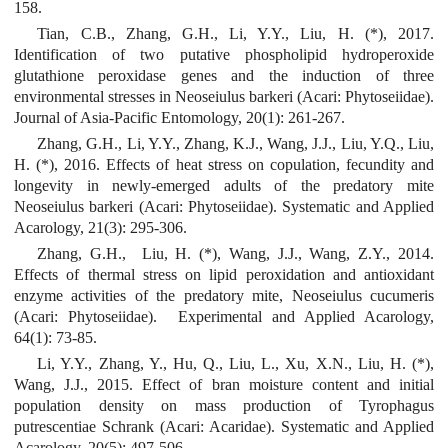
158.
Tian, C.B., Zhang, G.H., Li, Y.Y., Liu, H. (*), 2017.
Identification of two putative phospholipid hydroperoxide
glutathione peroxidase genes and the induction of three
environmental stresses in Neoseiulus barkeri (Acari: Phytoseiidae).
Journal of Asia-Pacific Entomology, 20(1): 261-267.
Zhang, G.H., Li, Y.Y., Zhang, K.J., Wang, J.J., Liu, Y.Q., Liu,
H. (*), 2016. Effects of heat stress on copulation, fecundity and
longevity in newly-emerged adults of the predatory mite
Neoseiulus barkeri (Acari: Phytoseiidae). Systematic and Applied
Acarology, 21(3): 295-306.
Zhang, G.H., Liu, H. (*), Wang, J.J., Wang, Z.Y., 2014.
Effects of thermal stress on lipid peroxidation and antioxidant
enzyme activities of the predatory mite, Neoseiulus cucumeris
(Acari: Phytoseiidae). Experimental and Applied Acarology,
64(1): 73-85.
Li, Y.Y., Zhang, Y., Hu, Q., Liu, L., Xu, X.N., Liu, H. (*),
Wang, J.J., 2015. Effect of bran moisture content and initial
population density on mass production of Tyrophagus
putrescentiae Schrank (Acari: Acaridae). Systematic and Applied
Acarology, 20(5): 497-506.