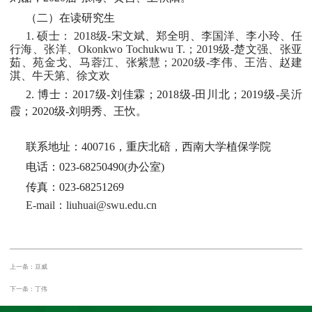
（二）在读研究生
1. 硕士： 2018级-宋文斌、郑全明、李国洋、李小玲、任
行海、张洋、Okonkwo Tochukwu T.；2019级-楚文强、张亚
茹、苑金戈、马蓉江、张紫慧；2020级-李伟、王浩、赵建
淇、牛天第、徐文欢
2. 博士：2017级-刘佳霖；2018级-田川北；2019级-吴沂
霞；2020级-刘明秀、王忺。
联系地址：400716，重庆北碚，西南大学植保学院
电话：023-68250490(办公室)
传真：023-68251269
E-mail：liuhuai@swu.edu.cn
上一条：豆威
下一条：丁伟