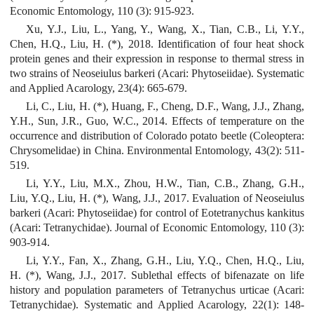
Economic Entomology, 110 (3): 915-923.
Xu, Y.J., Liu, L., Yang, Y., Wang, X., Tian, C.B., Li, Y.Y.,
Chen, H.Q., Liu, H. (*), 2018. Identification of four heat shock
protein genes and their expression in response to thermal stress in
two strains of Neoseiulus barkeri (Acari: Phytoseiidae). Systematic
and Applied Acarology, 23(4): 665-679.
Li, C., Liu, H. (*), Huang, F., Cheng, D.F., Wang, J.J., Zhang,
Y.H., Sun, J.R., Guo, W.C., 2014. Effects of temperature on the
occurrence and distribution of Colorado potato beetle (Coleoptera:
Chrysomelidae) in China. Environmental Entomology, 43(2): 511-
519.
Li, Y.Y., Liu, M.X., Zhou, H.W., Tian, C.B., Zhang, G.H.,
Liu, Y.Q., Liu, H. (*), Wang, J.J., 2017. Evaluation of Neoseiulus
barkeri (Acari: Phytoseiidae) for control of Eotetranychus kankitus
(Acari: Tetranychidae). Journal of Economic Entomology, 110 (3):
903-914.
Li, Y.Y., Fan, X., Zhang, G.H., Liu, Y.Q., Chen, H.Q., Liu,
H. (*), Wang, J.J., 2017. Sublethal effects of bifenazate on life
history and population parameters of Tetranychus urticae (Acari:
Tetranychidae). Systematic and Applied Acarology, 22(1): 148-