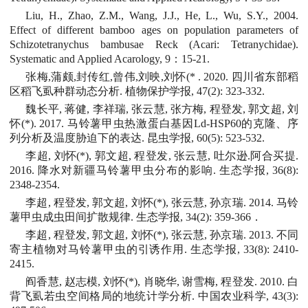
Liu, H., Zhao, Z.M., Wang, J.J., He, L., Wu, S.Y., 2004.
Effect of different bamboo ages on population parameters of
Schizotetranychus bambusae Reck (Acari: Tetranychidae).
Systematic and Applied Acarology, 9：15-21.
张梅,蒲颇,封传红,曾伟,刘映,刘怀(* . 2020. 四川省东部稻
区稻飞虱种群动态分析. 植物保护学报, 47(2): 323-332.
魏长平, 蒋健, 李祥瑞, 张云慧, 张方梅, 程登发, 郭文超, 刘
怀(*). 2017. 马铃薯甲虫热激蛋白基因Ld-HSP60的克隆、序
列分析及温度胁迫下的表达. 昆虫学报, 60(5): 523-532.
李超, 刘怀(*), 郭文超, 程登发, 张云慧, 吐尔逊.阿合买提.
2016. 降水对新疆马铃薯甲虫分布的影响. 生态学报, 36(8):
2348-2354.
李超, 程登发, 郭文超, 刘怀(*), 张云慧, 孙京瑞. 2014. 马铃
薯甲虫成虫田间扩散规律. 生态学报, 34(2): 359-366．
李超, 程登发, 郭文超, 刘怀(*), 张云慧, 孙京瑞. 2013. 不同
寄主植物对马铃薯甲虫的引诱作用. 生态学报, 33(8): 2410-
2415.
阎香慧, 赵志模, 刘怀(*), 肖晓华, 谢雪梅, 程登发. 2010. 白
背飞虱若虫空间格局的地统计学分析. 中国农业科学, 43(3):