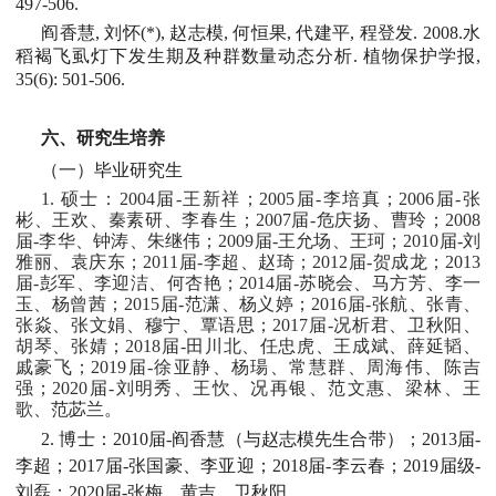
497-506.
阎香慧, 刘怀(*), 赵志模, 何恒果, 代建平, 程登发. 2008.水
稻褐飞虱灯下发生期及种群数量动态分析. 植物保护学报,
35(6): 501-506.
六、研究生培养
（一）毕业研究生
1. 硕士：2004届-王新祥；2005届-李培真；2006届-张
彬、王欢、秦素研、李春生；2007届-危庆扬、曹玲；2008
届-李华、钟涛、朱继伟；2009届-王允场、王珂；2010届-刘
雅丽、袁庆东；2011届-李超、赵琦；2012届-贺成龙；2013
届-彭军、李迎洁、何杏艳；2014届-苏晓会、马方芳、李一
玉、杨曾茜；2015届-范潇、杨义婷；2016届-张航、张青、
张焱、张文娟、穆宁、覃语思；2017届-况析君、卫秋阳、
胡琴、张婧；2018届-田川北、任忠虎、王成斌、薛延韬、
戚豪飞；2019届-徐亚静、杨瑒、常慧群、周海伟、陈吉
强；2020届-刘明秀、王忺、况再银、范文惠、梁林、王
歌、范苾兰。
2. 博士：2010届-阎香慧（与赵志模先生合带）；2013届-
李超；2017届-张国豪、李亚迎；2018届-李云春；2019届级-
刘磊；2020届-张梅、黄吉、卫秋阳。