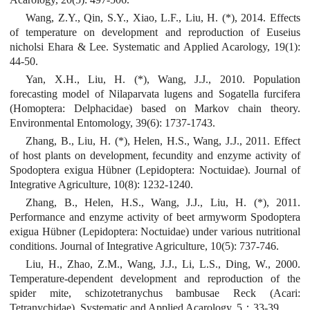
Wang, Z.Y., Qin, S.Y., Xiao, L.F., Liu, H. (*), 2014. Effects
of temperature on development and reproduction of Eusei­us
nicholsi Ehara & Lee. Systematic and Applied Acarology, 19(1):
44-50.
Yan, X.H., Liu, H. (*), Wang, J.J., 2010. Population
forecasting model of Nilaparvata lugens and Sogatella furcifera
(Homoptera: Delphacidae) based on Markov chain theory.
Environmental Entomology, 39(6): 1737-1743.
Zhang, B., Liu, H. (*), Helen, H.S., Wang, J.J., 2011. Effect
of host plants on development, fecundity and enzyme activity of
Spodoptera exigua Hübner (Lepidoptera: Noctuidae). Journal of
Integrative Agriculture, 10(8): 1232-1240.
Zhang, B., Helen, H.S., Wang, J.J., Liu, H. (*), 2011.
Performance and enzyme activity of beet armyworm Spodoptera
exigua Hübner (Lepidoptera: Noctuidae) under various nutritional
conditions. Journal of Integrative Agriculture, 10(5): 737-746.
Liu, H., Zhao, Z.M., Wang, J.J., Li, L.S., Ding, W., 2000.
Temperature-dependent development and reproduction of the
spider mite, schizotetranychus bambusae Reck (Acari:
Tetranychidae). Systematic and Applied Acarology, 5：33-39.