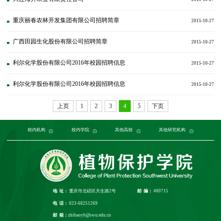
重庆丽春农林开发集团有限公司招聘简章
2015-10-27
广西田园生化股份有限公司招聘简章
2015-10-27
利尔化学股份有限公司2016年校园招聘信息
2015-10-27
利尔化学股份有限公司2016年校园招聘信息
2015-10-27
上页
1
2
3
4
5
下页
党委组织部
农学与生物科技学院
中国农业大学
中国农业科学院植物保护研究所
校内机构
党委宣传部
浙江大学
园艺园林学院
发展规划与学科建设部
西北农林科技大学
校内学院
中国科学院植物研究所
生命科学学院
南京农业大学
人力资源部
生物技术学院
其他高校
中国科学院
华中农业大学
本科生院
资源环境学院
中国农业科学院
研究生院
华南农业大学
其他研究机构
科学技术发展研究院
重庆市农业科学院
山西农业大学
社
江
地 址：
重庆市北碚区天生路2号
邮 编：
400715
电 话：
023-68251269
邮 箱：
zhibaoyb@swu.edu.cn