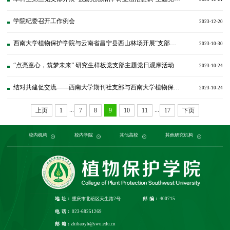
学院纪委召开工作例会
2023-12-20
西南大学植物保护学院与云南省昌宁县西山林场开展“支部结对聚合力，携手共建促发展”为主题的支部结对共建活动
2023-10-30
“点亮童心，筑梦未来” 研究生样板党支部主题党日观摩活动
2023-10-24
结对共建促交流——西南大学期刊社支部与西南大学植物保护学院研究生第三党支部联合举办主题党日活动
2023-10-24
...
...
上页
1
7
8
9
10
11
17
下页
党委组织部
农学与生物科技学院
中国农业大学
中国农业科学院植物保护研究所
校内机构
党委宣传部
浙江大学
园艺园林学院
发展规划与学科建设部
西北农林科技大学
校内学院
中国科学院植物研究所
生命科学学院
南京农业大学
人力资源部
生物技术学院
其他高校
中国科学院
华中农业大学
本科生院
资源环境学院
中国农业科学院
研究生院
华南农业大学
其他研究机构
科学技术发展研究院
重庆市农业科学院
山西农业大学
社
江
地 址：
重庆市北碚区天生路2号
邮 编：
400715
电 话：
023-68251269
邮 箱：
zhibaoyb@swu.edu.cn