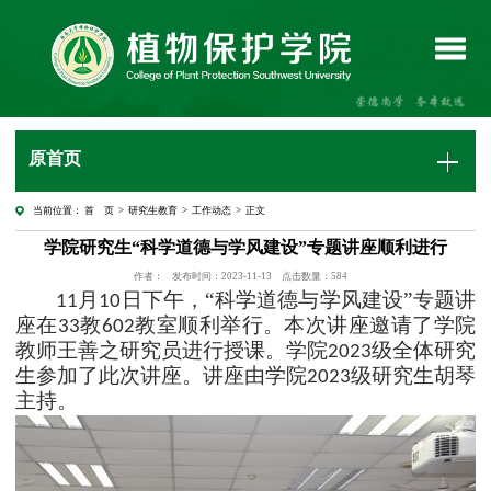
原首页
当前位置：
首 页
>
研究生教育
>
工作动态
> 正文
学院研究生“科学道德与学风建设”专题讲座顺利进行
作者：
发布时间：2023-11-13
点击数量：
584
月
日下午，
“科学道德与学风建设”专题讲
11
10
座在
教
教室顺利举行。本次讲座邀请了学院
33
602
教师
王善之研究员
进行授课。学院
级全体研究
2023
生参加了此次讲座。讲座由学院
级研究生胡琴
2023
主持。