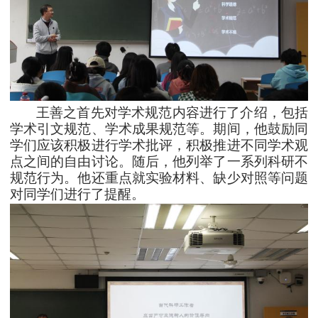
王善之
首先
对
学术规范内容
进行了介绍
，包括
学术引文规范、学术成果规范等。
期间，他鼓励
同
学们应该积极进行学术批评，积极推进不同学术观
点之间的自由讨论。
随后，他
列举了一系列科研不
规范行为。他
还重点就
实验材料、缺少对照等问题
对同学们进行了提醒。