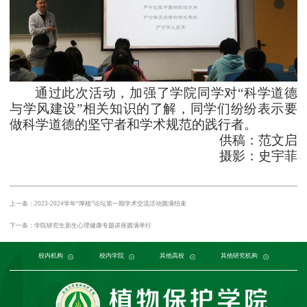
通过此次活动，加强了学院同学对
“
科学道德
与学风建设
”相关知识的了解
，
同学们
纷纷表示要
做科学道德的坚守者和学术规范的践行者。
供稿：范文启
摄影：史宇菲
上一条：2023-2024学年“厚植”论坛第一期学术交流活动圆满结束
下一条：学院研究生新生心理健康专题讲座圆满举行
党委组织部
农学与生物科技学院
中国农业大学
中国农业科学院植物保护研究所
校内机构
党委宣传部
浙江大学
园艺园林学院
发展规划与学科建设部
西北农林科技大学
校内学院
中国科学院植物研究所
生命科学学院
南京农业大学
人力资源部
生物技术学院
其他高校
中国科学院
华中农业大学
本科生院
资源环境学院
中国农业科学院
研究生院
华南农业大学
其他研究机构
科学技术发展研究院
重庆市农业科学院
山西农业大学
社
江