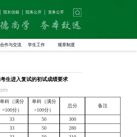
院长信箱
院务公开
党务公开
合作与交流
学生工作
规章制度
划考生进入复试的初试成绩要求
12373
单科（满分
单科（满分
总分
备注
=100
分）
>100
分）
33
50
300
33
50
280
33
50
310