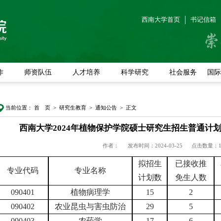
西南大学首页
书记信箱
作
师资队伍
人才培养
科学研究
社会服务
国际
当前位置：
首 页
>
研究生教育
>
通知公告
> 正文
西南大学2024年植物保护学院硕士研究生招生普通计
作者：
发布时间：2024-03-25
点击数量：
拟招生
已接收推
专业代码
专业名称
计划数
免生人数
090401
植物病理学
15
2
090402
农业昆虫与害虫防治
29
5
090403
农药学
17
6