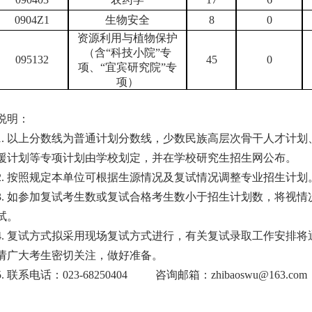
0904Z1
生物安全
8
0
资源利用与植物保护
（含
“
科技小院
”
专
095132
45
0
项、
“
宜宾研究院
”
专
项）
说明：
1.
以上分数线为普通计划分数线，少数民族高层次骨干人才计划
援计划等专项计划由学校划定，并在学校研究生招生网公布。
2.
按照规定本单位可根据生源情况及复试情况调整专业招生计划
3.
如参加复试考生数或复试合格考生数小于招生计划数，将视情
试。
4.
复试方式拟采用
现场
复试方式进行，有关复试录取工作安排将
请广大考生密切关注，做好准备。
5.
联系电话：
023-6825
0404
咨询邮箱：
zhibaoswu@163.c