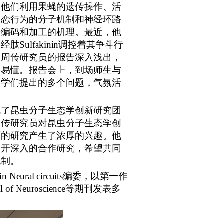
。他们利用果蝇的遗传操作、活
失恋行为的分子机制和神经环路
行编码和加工的机理。最近，他
神经肽
Sulfakinin
调控着其争斗行
。周传研究员的报告深入浅出，
俗易懂。报告会上，到场师生与
同学们提出的多个问题，气氛活
观了昆虫分子生态学创新研究团
周传研究员对昆虫分子生态学创
面的研究产生了浓厚的兴趣。他
展开深入的合作研究，希望共同
机制。
in Neural circuits
编委，以第一作
l of Neuroscience
等期刊发表多