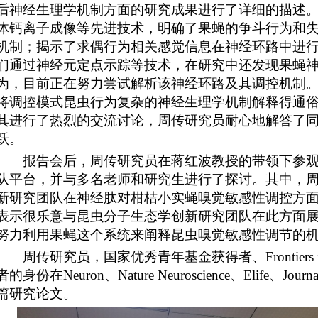
后神经生理学机制方面的研究成果进行了详细的描述
体钙离子成像等先进技术，明确了果蝇的争斗行为和
机制；揭示了求偶行为相关感觉信息在神经环路中进
们通过神经元定点示踪等技术，在研究中还发现果蝇
为，目前正在努力尝试解析该神经环路及其调控机制
将调控模式昆虫行为复杂的神经生理学机制解释得通
其进行了热烈的交流讨论，周传研究员耐心地解答了
跃。
报告会后，周传研究员在蒋红波教授的带领下参
队平台，并与多名老师和研究生进行了探讨。其中，
新研究团队在神经肽对柑桔小实蝇嗅觉敏感性调控方
表示很乐意与昆虫分子生态学创新研究团队在此方面
努力利用果蝇这个系统来阐释昆虫嗅觉敏感性调节的
周传研究员，国家优秀青年基金获得者、
Frontiers 
者的身份在
Neuron
、
Nature Neuroscience
、
Elife
、
Journa
篇研究论文。