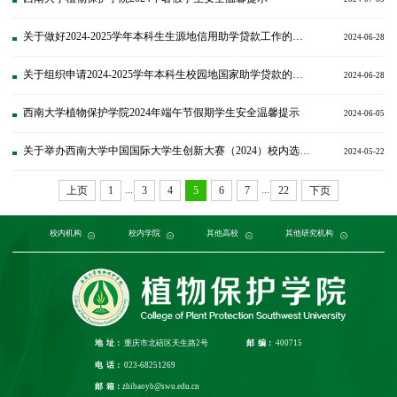
关于做好2024-2025学年本科生生源地信用助学贷款工作的通知
2024-06-28
关于组织申请2024-2025学年本科生校园地国家助学贷款的通知
2024-06-28
西南大学植物保护学院2024年端午节假期学生安全温馨提示
2024-06-05
关于举办西南大学中国国际大学生创新大赛（2024）校内选拔赛的通知
2024-05-22
...
...
上页
1
3
4
5
6
7
22
下页
党委组织部
农学与生物科技学院
中国农业大学
中国农业科学院植物保护研究所
校内机构
党委宣传部
浙江大学
园艺园林学院
发展规划与学科建设部
西北农林科技大学
校内学院
中国科学院植物研究所
生命科学学院
南京农业大学
人力资源部
生物技术学院
其他高校
中国科学院
华中农业大学
本科生院
资源环境学院
中国农业科学院
研究生院
华南农业大学
其他研究机构
科学技术发展研究院
重庆市农业科学院
山西农业大学
社
江
地 址：
重庆市北碚区天生路2号
邮 编：
400715
电 话：
023-68251269
邮 箱：
zhibaoyb@swu.edu.cn