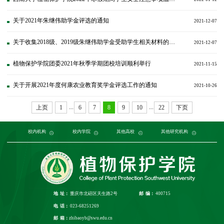
关于2021年朱继伟助学金评选的通知
2021-12-07
关于收集2018级、2019级朱继伟助学金受助学生相关材料的通知
2021-12-07
植物保护学院团委2021年秋季学期团校培训顺利举行
2021-11-15
关于开展2021年度何康农业教育奖学金评选工作的通知
2021-10-26
...
...
上页
1
6
7
8
9
10
22
下页
党委组织部
农学与生物科技学院
中国农业大学
中国农业科学院植物保护研究所
校内机构
党委宣传部
浙江大学
园艺园林学院
发展规划与学科建设部
西北农林科技大学
校内学院
中国科学院植物研究所
生命科学学院
南京农业大学
人力资源部
生物技术学院
其他高校
中国科学院
华中农业大学
本科生院
资源环境学院
中国农业科学院
研究生院
华南农业大学
其他研究机构
科学技术发展研究院
重庆市农业科学院
山西农业大学
社
江
地 址：
重庆市北碚区天生路2号
邮 编：
400715
电 话：
023-68251269
邮 箱：
zhibaoyb@swu.edu.cn