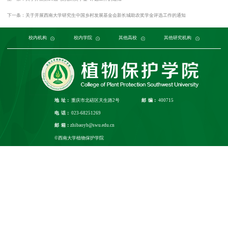
下一条：关于开展西南大学研究生中国乡村发展基金会新长城助农奖学金评选工作的通知
党委组织部
农学与生物科技学院
中国农业大学
中国农业科学院植物保护研究所
校内机构
党委宣传部
浙江大学
园艺园林学院
发展规划与学科建设部
西北农林科技大学
校内学院
中国科学院植物研究所
生命科学学院
南京农业大学
人力资源部
生物技术学院
其他高校
中国科学院
华中农业大学
本科生院
资源环境学院
中国农业科学院
研究生院
华南农业大学
其他研究机构
科学技术发展研究院
重庆市农业科学院
山西农业大学
社
江
地 址：
重庆市北碚区天生路2号
邮 编：
400715
电 话：
023-68251269
邮 箱：
zhibaoyb@swu.edu.cn
©西南大学植物保护学院