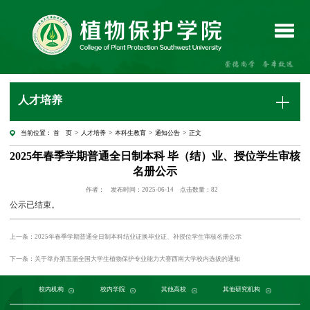
人才培养
当前位置：
首 页
>
人才培养
>
本科生教育
>
通知公告
> 正文
2025年春季学期普通全日制本科 毕（结）业、授位学生审核
名册公示
作者：
发布时间：2025-06-14
点击数量：
82
公示已结束。
上一条：2025年春季学期普通全日制本科结业证换毕业证、补授位学生审核名册公示
下一条：关于举办第五届全国大学生植物保护专业能力大赛西南大学校内选拔的通知
党委组织部
农学与生物科技学院
中国农业大学
中国农业科学院植物保护研究所
校内机构
党委宣传部
浙江大学
园艺园林学院
发展规划与学科建设部
西北农林科技大学
校内学院
中国科学院植物研究所
生命科学学院
南京农业大学
人力资源部
生物技术学院
其他高校
中国科学院
华中农业大学
本科生院
资源环境学院
中国农业科学院
研究生院
华南农业大学
其他研究机构
科学技术发展研究院
重庆市农业科学院
山西农业大学
社
江