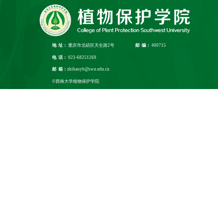
地 址：
重庆市北碚区天生路2号
邮 编：
400715
电 话：
023-68251269
邮 箱：
zhibaoyb@swu.edu.cn
©西南大学植物保护学院