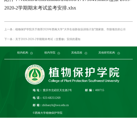
2020-2学期期末考试监考安排.xlsx
上一条：植物保护学院关于推荐2020年西南大学“大学生创新创业训练计划”国家级、市级项目的公示
下一条：关于2019-2020-2学期期末考试（含重修）安排的通知
党委组织部
农学与生物科技学院
中国农业大学
中国农业科学院植物保护研究所
校内机构
党委宣传部
浙江大学
园艺园林学院
发展规划与学科建设部
西北农林科技大学
校内学院
中国科学院植物研究所
生命科学学院
南京农业大学
人力资源部
生物技术学院
其他高校
中国科学院
华中农业大学
本科生院
资源环境学院
中国农业科学院
研究生院
华南农业大学
其他研究机构
科学技术发展研究院
重庆市农业科学院
山西农业大学
社
江
地 址：
重庆市北碚区天生路2号
邮 编：
400715
电 话：
023-68251269
邮 箱：
zhibaoyb@swu.edu.cn
©西南大学植物保护学院