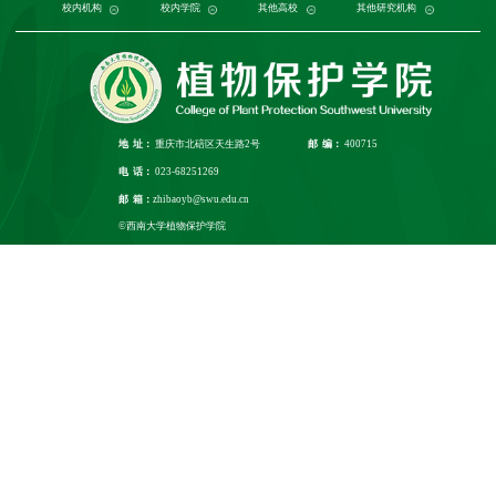
党委组织部
农学与生物科技学院
中国农业大学
中国农业科学院植物保护研究所
校内机构
党委宣传部
浙江大学
园艺园林学院
发展规划与学科建设部
西北农林科技大学
校内学院
中国科学院植物研究所
生命科学学院
南京农业大学
人力资源部
生物技术学院
其他高校
中国科学院
华中农业大学
本科生院
资源环境学院
中国农业科学院
研究生院
华南农业大学
其他研究机构
科学技术发展研究院
重庆市农业科学院
山西农业大学
社
江
地 址：
重庆市北碚区天生路2号
邮 编：
400715
电 话：
023-68251269
邮 箱：
zhibaoyb@swu.edu.cn
©西南大学植物保护学院