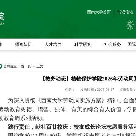
西南大学首页
书记信箱
作
师资队伍
人才培养
科学研究
社会服务
国际
当前位置：
首 页
> 正文
【教务动态】植物保护学院2026年劳动
作者：
发布时间：2026-06-17
点击数量
为深入贯彻《西南大学劳动周实施方案》精神，全面
劳动教育树德、增智、强体、育美的综合育人价值，学院
动教育周系列活动。
践行责任，献礼百廿校庆：校友成长论坛志愿服务活
围绕学校120周年校庆，学院组织志愿者参与“植根