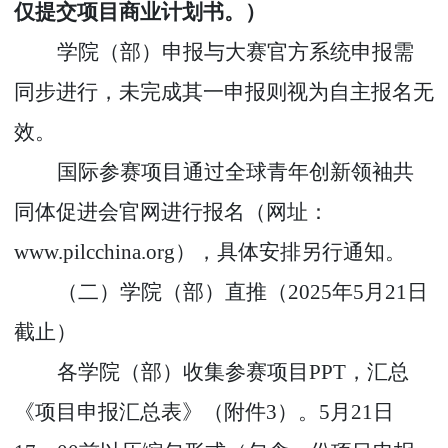
仅提交项目商业计划书。）
学院（部）申报与大赛官方系统申报需
同步进行，未完成其一申报则视为自主报名无
效。
国际参赛项目通过全球青年创新领袖共
同体促进会官网进行报名（网址：
www.pilcchina.org
），具体安排另行通知。
（二）学院（部）直推（
2025
年
5
月
2
1
日
截止）
各学院（部）收集参赛项目
PPT
，汇总
《项目申报汇总表》（附件
3
）。
5
月
2
1
日