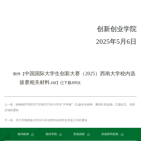
创新创业学院
2025
年
5
月
6
日
中国国际大学生创新大赛（2025）西南大学校内选
·
附件【
拔赛相关材料.rar
】已下载499次
上一条：植物保护学院关于开展2025年大学生“中华魂”（弘扬长征精神、赓续红色血脉）主题征文、演讲
活动的通知
下一条：关于开展西南大学2025年优秀毕业研究生评选工作的通知
党委组织部
农学与生物科技学院
中国农业大学
中国农业科学院植物保护研究所
校内机构
党委宣传部
浙江大学
园艺园林学院
发展规划与学科建设部
西北农林科技大学
校内学院
中国科学院植物研究所
生命科学学院
南京农业大学
人力资源部
生物技术学院
其他高校
中国科学院
华中农业大学
本科生院
资源环境学院
中国农业科学院
研究生院
华南农业大学
其他研究机构
科学技术发展研究院
重庆市农业科学院
山西农业大学
社
江