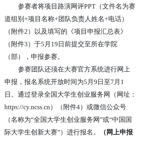
参赛者将项目路演网评
PPT
（文件名为赛
道组别
+
项目名称
+
团队负责人姓名
+
电话）
（附件
2
）以及填写的《项目申报汇总表》
（附件
3
）于
5
月
1
9
日前提交至所在学院
（部），申报参赛。
参赛团队还须在大赛官方系统进行网上
申报，报名系统开放时间为
5
月
9
日至
7
月
1
日。通过登录全国大学生创业服务网（网址：
https://cy.ncss.cn
）（附件
4
）或微信公众号
（名称为
“
全国大学生创业服务网
”
或
“
中国国
际大学生创新大赛
”
）进行报名。
（网上申报