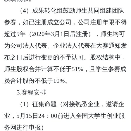
（
4
）成果转化组鼓励师生共同组建团队
参赛，如已注册成立公司，公司注册年限不得
超过
5
年（
2020
年
3
月
1
日后注册），师生均可
为公司法人代表。企业法人代表在大赛通知发
布之日后进行变更的不予认可。股权结构中，
师生股权合并计算不低于
51%
，且学生参赛成
员合计股份不低于
10%
。
3.
赛程安排
（
1
）征集命题（对接熟悉企业，邀请企
业，
5
月
15
日
24
：
00
前进入全国大学生创业服
务网进行申报）