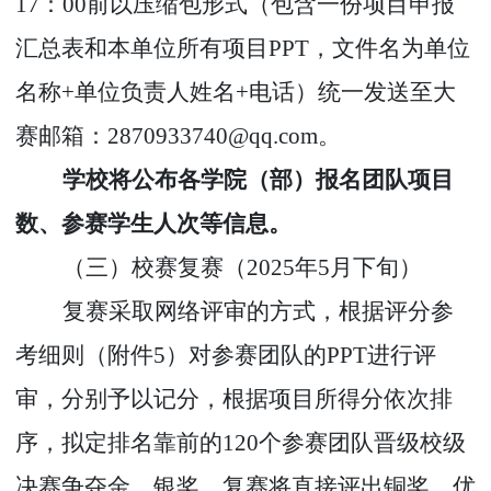
17
：
00
前以压缩包形式（包含一份项目申报
汇总表和本单位所有项目
PPT
，文件名为单位
名称
+
单位负责人姓名
+
电话）统一发送至大
赛邮箱：
2870933740@qq.com
。
学校将公布各学院（部）报名团队项目
数、参赛学生人次等信息。
（三）校赛复赛（
2025
年
5
月下旬）
复赛采取网络评审的方式，根据评分参
考细则（附件
5
）对参赛团队的
PPT
进行评
审，分别予以记分，根据项目所得分依次排
序，拟定排名靠前的
120
个参赛团队晋级校级
决赛争夺金、银奖，复赛将直接评出铜奖、优