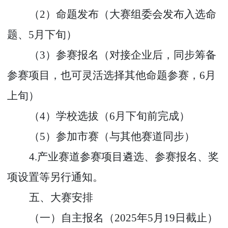
（
2
）命题发布（大赛组委会发布入选命
题、
5
月下旬）
（
3
）参赛报名（对接企业后，同步筹备
参赛项目，也可灵活选择其他命题参赛，
6
月
上旬）
（
4
）学校选拔（
6
月下旬前完成）
（
5
）参加市赛（与其他赛道同步）
4.
产业赛道参赛项目遴选、参赛报名、奖
项设置等另行通知。
五、大赛安排
（一）自主报名（
2025
年
5
月
1
9
日截止）