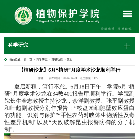
科学研究
当前位置：
首 页
>
科学研究
>
科研动态
> 正文
【植研沙龙】6月“植研”月度学术沙龙顺利举行
作者：
发布时间：2026-06-23
点击数量：
127
夏启新程，笃行不怠。6月18日下午，学院6月“植
研”月度学术沙龙在34教401报告厅顺利举行。学院副
院长牛金志教授主持沙龙，余洋副教授、张平副教授
和叶超副教授分别作报告：“核盘菌细胞壁效应蛋白
的功能、识别与保护”“手性农药对映体生物活性及毒
性差异机制”以及“天敌破解昆虫报警防御的分子机
制”。