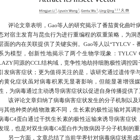
评论文章表明，
Gao
等人的研究揭示了番茄黄化曲叶
态对宿主发育与昆虫行为进行重编程的双重策略，为洞
层面的内在关联提供了关键实例。
Gao
等人以“
TYLCV
-
系为模型，创新性地揭示了两个生物学现象：
TYLCV 
LAZY
同源的
CCL
结构域，竞争性地劫持细胞极性调控因
引发病害症状；更为值得关注的是，该研究通过遗传学
的黄化症状虽对病毒积累无显著影响，但能显著增强
性，为病毒通过主动诱导病害症状以促进自身传播提供了
该评论文章归纳了病毒病害症状发生的分子机制以及
与其他种类的植物激素不同，生长素的极性运输对其调
病毒
C4
蛋白通过干扰生长素的极性运输来诱导病害症状
发现，也是对双生病毒
C4
蛋白作为致病因子分子机制的重
另一方面，文章总结了当前学界针对病毒病症状形成