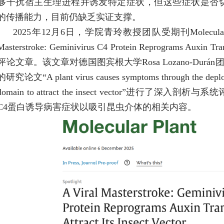
够干扰宿主生理进程并诱发特定症状，但这些症状是否
的传播能力，目前仍缺乏实证支撑。
2025
年
12
月
6
日，学院青玲教授团队受期刊
Molecula
Masterstroke: Geminivirus C4 Protein Reprograms Auxin Transp
评论文章。该文章对德国图宾根大学
Rosa Lozano-Durán
的研究论文“
A plant virus causes symptoms through the depl
domain to attract the insect vector
”进行了深入剖析与系统
C4
蛋白诱导病害症状以吸引昆虫介体的相关内容。