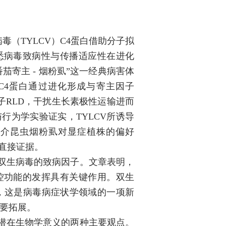
病毒（
TYLCV
）
C4
蛋白借助分子拟
悉病毒致病性与传播适应性在进化
 番茄寄主 - 烟粉虱”这一经典病害体
C4
蛋白通过进化形成与寄主因子
子
RLD
，干扰生长素极性运输进而
与行为学实验证实，
TYLC
V
所诱导
媒介昆虫烟粉虱对显症植株的偏好
直接证据。
双生病毒的致病因子。文章表明，
控功能的发挥具有关键作用。双生
，这是病毒病症状学领域的一项新
要拓展。
潜在生物学意义的两种主要观点。