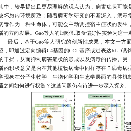
其中，较早提出且更易理解的观点认为，病害症状可能
破坏胞内环境所致；随着病毒学研究的不断深入，病毒
病毒作为一种生命体，可能会主动调控宿主症状的发生
播的方向发展。
Ga
o
等人的烟粉虱取食偏好性实验为这一
最后，基于
Gao
等人研究的创新性成果，本文一方
望，即通过定向编辑
C4
基因的
CCL
基序或过表达
RLD
诱
的干扰，从而抑制病害症状的形成以及病毒的传播。另
播的积极意义是否在其他植物病毒中同样存在？病毒病
学现象在分子生物学、生物化学和生态学层面的具体机
播之间如何进行权衡？这些问题仍有待进一步深入探究。