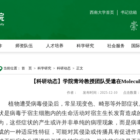
西南大学首页
书记信箱
作
师资队伍
人才培养
科学研究
社会服务
国际
首 页
>
科学研究
>
科研动态
> 正文
当前位置：
【科研动态】学院青玲教授团队受邀在Molecula
作者：
发布时间：2025-12-10
点击数量
植物遭受病毒侵染后，常呈现变色、畸形等外部症状
状是病毒于宿主细胞内的生命活动对宿主生长发育造成
为，这些症状的产生或许并非单纯的病理现象，而是病
成的一种适应性特征，可能对其侵染或传播具有促进作