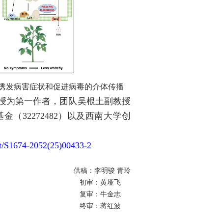
以诱发病害症状和促进病毒的介体传播
授为第一作者，团队吴根土副教授
基金（
32272482
）以及西南大学创
。
act/S1674-2052(25)00433-2
供稿：李明骏 青玲
初审：黄垭飞
复审：牛金志
终审：蒋红波