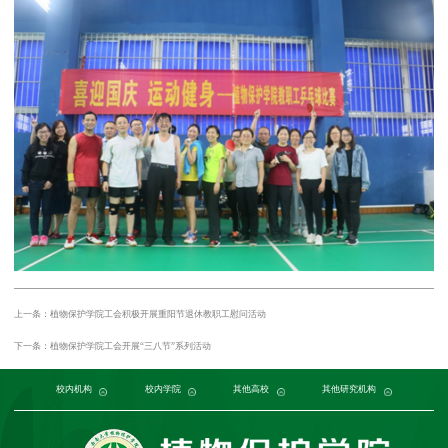
上一条：植物保护学院工会积极开展重阳节退休教职工慰问活动
下一条：植物保护学院工会开展“三八节”系列活动
党委组织部
农学与生物科技学院
中国农业大学
中国农业科学院植物保护研究所
校内机构
党委宣传部
浙江大学
园艺园林学院
发展规划与学科建设部
西北农林科技大学
校内学院
中国科学院植物研究所
生命科学学院
南京农业大学
人力资源部
生物技术学院
其他高校
中国科学院
华中农业大学
本科生院
资源环境学院
中国农业科学院
研究生院
华南农业大学
其他研究机构
科学技术发展研究院
重庆市农业科学院
山西农业大学
社
江