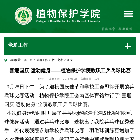
党群工作
当前位置：
首 页
>
党群工作
>
教工之家
> 正文
喜迎国庆 运动健身——植物保护学院教职工乒乓球比赛
作者：
发布时间：2018-09-29
点击数量：
124
9
月
28
日下午，为了迎接国庆佳节和学校工会即将开展的乒
乓球比赛活动，植物保护学院工会南区体育馆举行了“喜迎
国庆 运动健身”全院教职工
乒乓球比赛。
本次健身活动同时开展了乒乓球参赛选手选拔比赛和羽毛
球健身活动。通过乒乓球比赛，选拔出了我院乒乓球优秀选
手，将代表我院参加学校乒乓球比赛。羽毛球训练更增加了
本次活动的强度和乐趣。教职工在运动中
部感受到植保大家