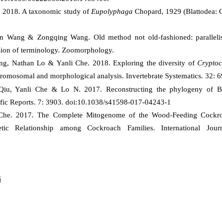
 2018. A taxonomic study of
Eupolyphaga
Chopard, 1929 (Blattodea: C
en Wang & Zong
q
ing Wang. Old method not old-fashioned: paralle
ision of terminology. Zoomorphology.
ng
, Nathan Lo
&
Yanli Che
. 2018.
Exploring the diversity of
Crypto
chromosomal and morphological analysis.
Invertebrate Systematics
.
32: 6
 Qiu,
Yanli Che
&
Lo N
. 2017. Reconstructing the phylogeny of Bla
tific Reports. 7: 3903. doi:10.1038/s41598-017-04243-1
 Che. 2017. The Complete Mitogenome of the Wood-Feeding Cock
etic Relationship among Cockroach Families. International Jou
员