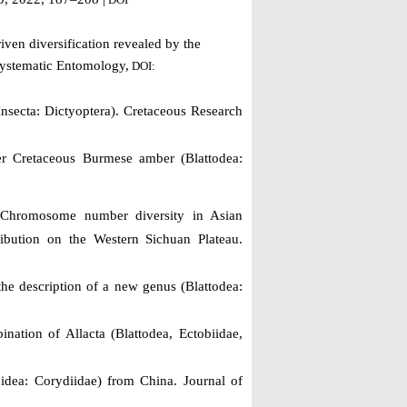
en diversification revealed by the
Systematic Entomology,
DOI:
Insecta: Dictyoptera).
Cretaceous Research
r Cretaceous Burmese amber (Blattodea:
 Chromosome number diversity in Asian
ribution on the Western Sichuan Plateau.
the
description of a new genus (Blattodea:
tion of Allacta (Blattodea, Ectobiidae,
oidea: Corydiidae) from China.
Journal of