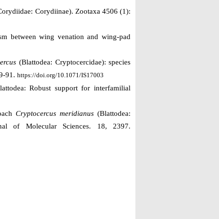
orydiidae: Corydiinae). Zootaxa 4506 (1):
lism between wing venation and wing-pad
cercus
(Blattodea: Cryptocercidae): species
9-91.
https://doi.org/10.1071/IS17003
ttodea: Robust support for interfamilial
roach
Cryptocercus meridianus
(Blattodea:
rnal of Molecular Sciences. 18, 2397.