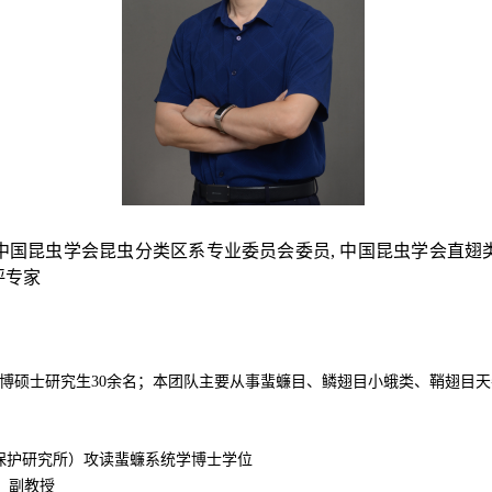
中国昆虫学会昆虫分类区系专业委员会委员
,
中国昆虫学会
直翅
评专家
博硕士研究生
3
0
余名；本团队主要从事蜚蠊目、鳞翅目小蛾类、鞘翅目天
保护研究所）攻读蜚蠊系统学博士学位
、副教授