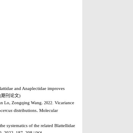
attidae and Anaplectidae improves
(
期刊论文
)
an Lo, Zongqing Wang.
Vicariance
2022.
.
cercus
distributions
Molecular
 systematics of the related Blattellidae
0, 2022, 187–208 |
DOI