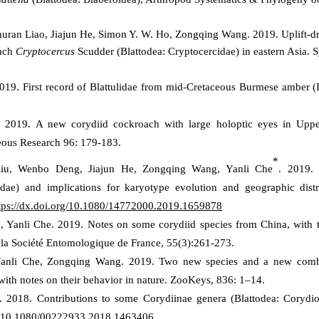
ran Liao, Jiajun He, Simon Y. W. Ho, Zongqing Wang. 2019. Uplift-driv
oach
Cryptocercus
Scudder (Blattodea: Cryptocercidae) in eastern Asia. 
19. First record of Blattulidae from mid-Cretaceous Burmese amber
(
2019. A new corydiid cockroach with large holoptic eyes in Uppe
eous Research 96: 179-183.
*
 Liu, Wenbo Deng, Jiajun He, Zongqing Wang,
Yanli Che
.
2019.
idae) and implications for karyotype evolution and geographic dist
tps://dx.doi.org/10.1080/14772000.2019.1659878
 Yanli Che. 2019. Notes on some corydiid species from China, with 
 la Société Entomologique de France, 55(3):261-273.
anli Che, Zongqing Wang. 2019. Two new species and a new combina
ith notes on their behavior in nature. ZooKeys, 836: 1–14.
g.
2018.
Contributions to some Corydiinae genera
(Blattodea: Corydi
I: 10.1080/00222933.2018.1463406.