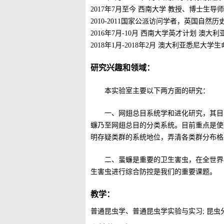
2017
年
7月至今 西南大学 教授、博士生导师
2010-2011国家公派访问学者，英国自然
2
016
年
7月-
10
月
西南大学英才计划
澳大利
2
018
年
1月-
2018
年
2月 澳大利亚悉尼大学生
研究兴趣和领域：
本实验室主要以下两方面的研究：
一、网翅总目系统学和进化研究，其目
蠊乃至网翅总目的分类系统。目前重点是使
明存疑类群的系统地位，弄清各类群分布格
二、蜚蠊是重要的卫生害虫，在全世界
生害虫进行综合防控是我们的重要课题。
教学：
普通昆虫学、普通昆虫学实验与实习
;
昆虫