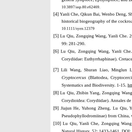
10.3897/asp.80.e62469.
[4]
Yanli Che
, Qikun Bai, Wenbo Deng, Shu
historical biogeography of the cockr
10.1111/syen.12379
[5]
Lu Qiu, Zongqing Wang, Yanli Che. 20
99: 281-290.
[6]
Lu Qiu, Zongqing Wang, Yanli Che. 
Corydiidae: Euthyrrhaphinae). Cretac
[7]
Lili Wang, Shuran Liao, Minglun
Cryptocercus
(Blattodea, Cryptocerc
Systematics and Biodiversity.
1-15.
ht
[8]
Lu Qiu, Zhibin Yang, Zongqing Wang,
Corydioidea:
Corydiidae). Annales de
[9]
Jiajun He, Yuhong Zheng, Lu Qiu, Y
Pseudophyllodromiinae) from China, w
[10]
Lu Qiu, Yan
l
i Che, Zongqing Wan
Natural History, 52: 1433-1461. DO