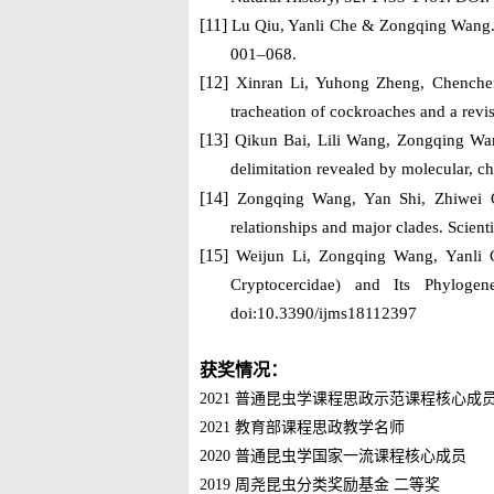
[11]
Lu Qiu, Yanli Che & Zongqing Wang.
001–068.
[12]
Xin
r
an Li, Yu
h
ong Zheng, Chen
c
h
tracheation of cockroaches and a rev
[13]
Qikun Bai
,
Lili Wang
,
Zongqing Wa
delimitation revealed by molecular, 
[14]
Zongqing Wang
, Yan Shi, Zhiwei
relationships and major clades. Scien
[15]
Weijun Li, Z
ongqing Wang
,
Yanli
Cryptocercidae) and Its Phylogen
doi:10.3390/ijms18112397
获奖情况：
2
021
普通昆虫学课程思政示范课程核心成
2
021
教育部课程思政教学名师
2
020
普通昆虫学国家一流课程核心成员
2
019
周尧昆虫分类奖励基金
二等奖