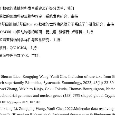
基于基因组数据的蜚蠊总科发育重建及存疑分类单元修订
基于分子数据的硕蠊科昆虫物种界定与系统发育研究，主持
体基因组和核基因18s, 28s数据的世界隐尾蠊分子系统学与进化研究，主持
093430
）中国动物志的编研－昆虫纲
:
蜚蠊
目
:
姬蠊
科，
主持
.
姬蠊亚科物种多样性与区系研究，主持
.
项目，
QC
21
C104，主持.
资源整理与数字化，主持
.
huran Liao, Zongqing Wang, Yanli Che. Inclusion of rare taxa from Bl
ach superfamily Blattoidea, Systematic Entomology, 2023, 48(1): 23-39 
iawei Zhang, Yukihiro Kinjo, Gaku Tokuda, Thomas Bourguignon, Nath
tochondrial genomes and nuclear genes (
18S, 28S
) shaped global
Crypto
10.1016/j.ympev.2021.107318
.
nxiang Li, Zongqing Wang, Yanli Che. 2022.Molecular data resolving the
lattella
(Blattodea: Blaberoidea), Arthropod Systematics & Phylogeny 8