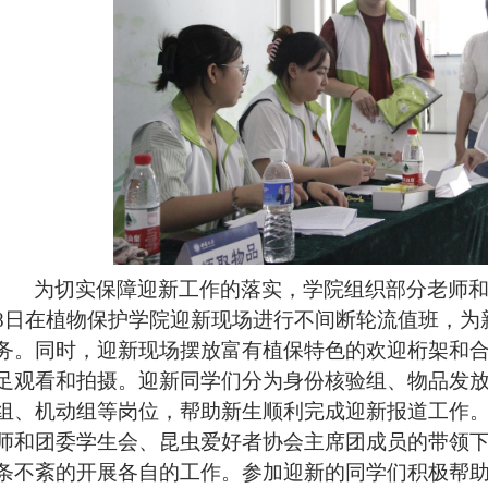
为切实保障迎新工作的落实，学院组织部分老师和2
8
日在
植物保护学院
迎新现场进行不间断轮流值班，为
务。同时，迎新现场摆放富有植保特色的欢迎桁架和
足观看和拍摄。迎新同学们分为身份核验组、
物品发
组、机动组等岗位，帮助新生顺利完成迎新报道工作
师和团委学生会
、昆虫爱好者协会
主席团成员的带领
条不紊的开展各自的工作。参加迎新的同学们积极帮