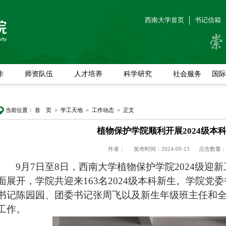
西南大学首页
书记信箱
作
师资队伍
人才培养
科学研究
社会服务
国际
当前位置：
首 页
>
学工天地
>
工作动态
> 正文
植物保护学院顺利开展2024级本
作者：
发布时间：2024-09-13
点击数量
9月
7日至8日
，西南大学植物保护学院
202
4
级迎新
面展开
，
学院共迎来
163
名
20
24
级本科新生
。学院党委
书记陈园园、
团委书记张周飞
以及新生年级班主任和
工作。