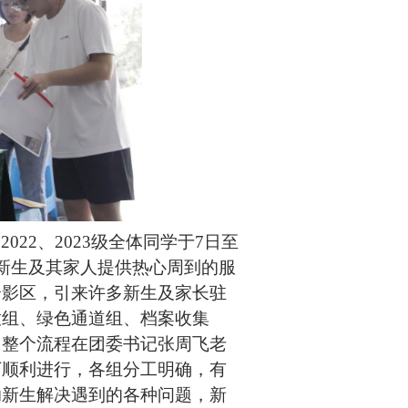
02
2
、202
3
级全体同学于
7
日至
新生及其家人提供热心周到的服
合影区，引来许多新生及家长驻
放
组、
绿色通道组、
档案收集
。整个流程在
团委书记张周飞
老
下顺利进行，各组分工明确，有
助新生解决遇到的各种问题，新