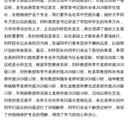
活等多方面提出的问题，以便活动环节的高效进行。对接活动第一项
议程，首先由唐荣发书记发言，唐荣发书记面向全体
2020级学生指
出，在植物保护这个专业，我们要学会在其中挖掘兴趣，做好大学四
年乃至以后的规划。同时唐荣发书记讲述了学院对学生的培养方向，
力求培养综合性人才。之后由刘怀院长发言，再次强调了做好人生规
划的重要性，良好的规划是基石，在此基础上才能有条不紊地执行。
刘怀院长以自身经历为例，告诫同学们要有坚持不懈的品质，以保障
计划的有效落实。最后，刘怀院长向同学们表达了殷切的希冀，希望
在座的同学们能热爱本专业并为国家为社会做贡献。对接活动第二项
议程
是分班交流，根据学院整体安排，刘怀教授和李竹老师对接
2020
级11班，刘怀教授和李竹老师对接2020级11班，杜喜翠教授和肖伟老
师对接2020级12班，青玲教授和魏冬老师对接2020级13班，钱坤教授
和杨晓琴老师对接2020级14班，蒋红波教授和樊光进老师对接2020级
15班，车艳丽教授和吴根土老师对接2020级16班。活动
以师生交流、
问答的形式展开，在班主任对所有问题分类细化后，各位老师分别对
同学们提出的问题进行了详细解答，同学们在这个解惑过程中，加深
了对植物保护专业的理解，增强了学习的信心和决心。