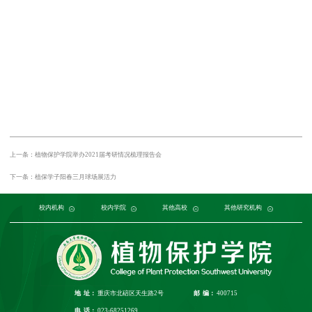
上一条：植物保护学院举办2021届考研情况梳理报告会
下一条：植保学子阳春三月球场展活力
党委组织部
农学与生物科技学院
中国农业大学
中国农业科学院植物保护研究所
校内机构
党委宣传部
浙江大学
园艺园林学院
发展规划与学科建设部
西北农林科技大学
校内学院
中国科学院植物研究所
生命科学学院
南京农业大学
人力资源部
生物技术学院
其他高校
中国科学院
华中农业大学
本科生院
资源环境学院
中国农业科学院
研究生院
华南农业大学
其他研究机构
科学技术发展研究院
重庆市农业科学院
山西农业大学
社
江
地 址：
重庆市北碚区天生路2号
邮 编：
400715
电 话：
023-68251269