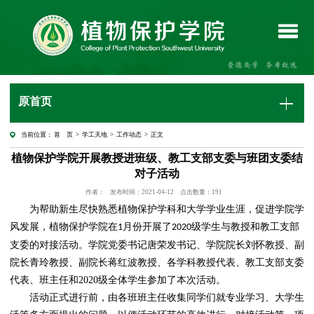
原首页
当前位置：
首 页
>
学工天地
>
工作动态
> 正文
植物保护学院开展教授进班级、教工支部支委与班团支委结
对子活动
作者：
发布时间：2021-04-12
点击数量：
191
为帮助新生尽快熟悉植物保护学科和大学学业生涯，促进学院学
风发展，
植物保护学院
在
月份
开展了
级学生与教授和
教工支部
1
2020
支委的对接活动。学院党委书记唐荣发书记、学院院长刘怀教授
、副
院长青玲教授、副院长蒋红波教授、各学科教授代表、教工支部支委
代表、班主任和
2020级全体学生
参加了本次活动
。
活动正式进行前，由各班班主任收集同学们就专业学习、大学生