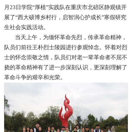
月23日
学院
“厚植”实践队
在
重庆市北碚区静观镇
开
展了
“西大硕博乡村行，启智润心护成长”寒假研究
生社会实践活动。
当天上午，
为缅怀革命先烈，传承革命精神，
队员们
前往王朴烈士陵园进行参观悼念
。
怀着对烈
士的怀念崇敬之情，队员
们
对老一辈革命者不屈不
挠的革命精神有了进一步深刻认识，更深刻理解了
革命斗争的艰辛和光荣。