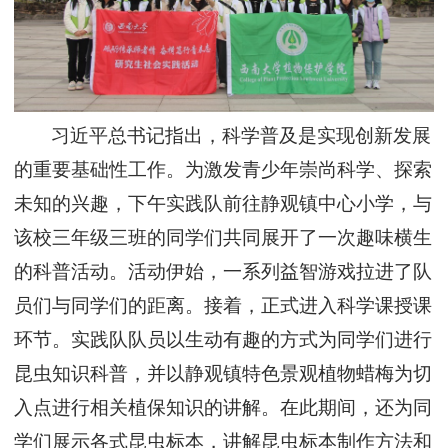
习近平总书记指出，科学普及是实现创新发展
的重要基础性工作。为激发青少年崇尚科学、探索
未知的兴趣
，
下午
实践队前往静观镇中心小学
，
与
该校
三年级三班
的
同学
们共同展开了一次趣味横生
的科普活动。活动伊始，
一系列益智游戏
拉进了队
员们与同学们的距离。
接着，
正式进入科学课授课
环节。
实践队队员以生动有趣的方式为同学们进行
昆虫知识科普，并以静观镇特色景观植物蜡梅为切
入点进行相关植保知识的讲解
。
在此期间，还
为同
学们展示各式昆虫标本，讲解昆虫标本制作方法和