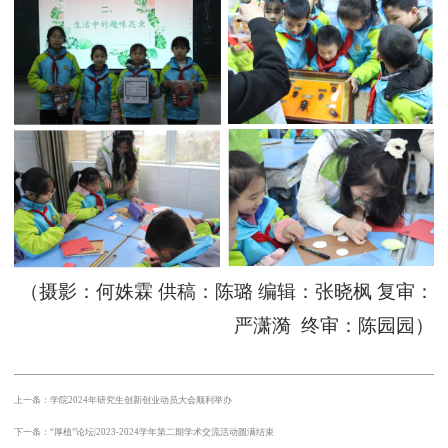
（
摄影：何姝霖
供稿：陈
璐
编辑：张晓枫
复审：
严潇漪
终审：陈园园
）
上一条：学院2024年研究生创新创业动员大会顺利举办
下一条：“厚植”论坛|2023-2024学年第二期学术交流活动圆满结束