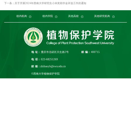
下一条：关于开展2024年西南大学研究生小米奖助学金评选工作的通知
党委组织部
农学与生物科技学院
中国农业大学
中国农业科学院植物保护研究所
校内机构
党委宣传部
浙江大学
园艺园林学院
发展规划与学科建设部
西北农林科技大学
校内学院
中国科学院植物研究所
生命科学学院
南京农业大学
人力资源部
生物技术学院
其他高校
中国科学院
华中农业大学
本科生院
资源环境学院
中国农业科学院
研究生院
华南农业大学
其他研究机构
科学技术发展研究院
重庆市农业科学院
山西农业大学
社
江
地 址：
重庆市北碚区天生路2号
邮 编：
400715
电 话：
023-68251269
邮 箱：
zhibaoyb@swu.edu.cn
©西南大学植物保护学院