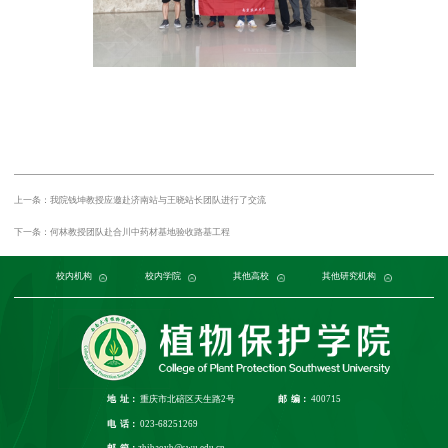
上一条：我院钱坤教授应邀赴济南站与王晓站长团队进行了交流
下一条：何林教授团队赴合川中药材基地验收路基工程
党委组织部
农学与生物科技学院
中国农业大学
中国农业科学院植物保护研究所
校内机构
党委宣传部
浙江大学
园艺园林学院
发展规划与学科建设部
西北农林科技大学
校内学院
中国科学院植物研究所
生命科学学院
南京农业大学
人力资源部
生物技术学院
其他高校
中国科学院
华中农业大学
本科生院
资源环境学院
中国农业科学院
研究生院
华南农业大学
其他研究机构
科学技术发展研究院
重庆市农业科学院
山西农业大学
社
江
地 址：
重庆市北碚区天生路2号
邮 编：
400715
电 话：
023-68251269